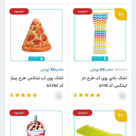
ناموجود
ناموجود
5٪
780,000
460,000
480,000
تومان
تومان
تشک بادی روی آب طرح دار
تشک روی آب اینتکس طرح پیتزا
اینتکس کد 59711
کد 58752
ناموجود
ناموجود
4٪