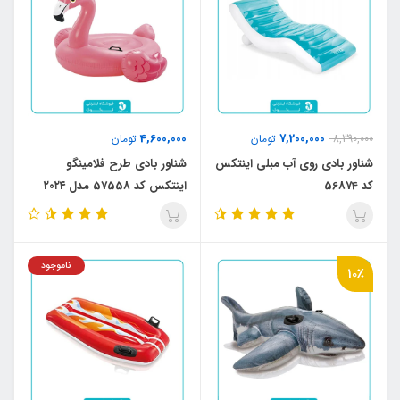
4,600,000
7,200,000
8,390,000
تومان
تومان
شناور بادی روی آب مبلی اینتکس
شناور بادی طرح فلامینگو
کد 56874
اینتکس کد 57558 مدل ۲۰۲۴
ناموجود
10٪