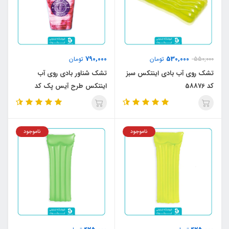
790,000
530,000
550,000
تومان
تومان
تشک روی آب بادی اینتکس سبز
تشک شناور بادی روی آب
کد 58876
اینتکس طرح آیس پک کد
58777
ناموجود
ناموجود