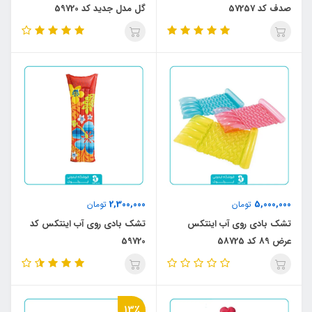
صدف کد 57257
گل مدل جدید کد 59720
2,300,000
5,000,000
تومان
تومان
تشک بادی روی آب اینتکس
تشک بادی روی آب اینتکس کد
عرض 89 کد 58725
59720
13٪