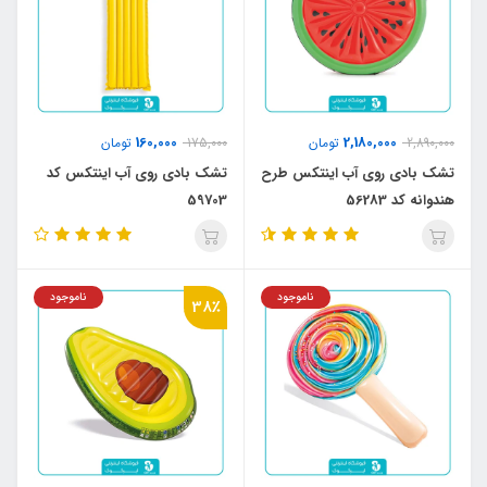
160,000
2,180,000
2,890,000
تومان
175,000
تومان
تشک بادی روی آب اینتکس طرح
تشک بادی روی آب اینتکس کد
هندوانه کد 56283
59703
ناموجود
ناموجود
38٪