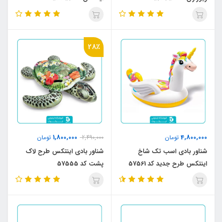
28٪
1,800,000
4,800,000
تومان
2,490,000
تومان
شناور بادی اسب تک شاخ
شناور بادی اینتکس طرح لاک
اینتکس طرح جدید کد 57561
پشت کد 57555