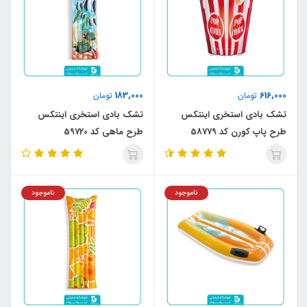
183,000
616,000
تومان
تومان
تشک بادی استخری اینتکس
تشک بادی استخری اینتکس
طرح پاپ کورن کد 58779
طرح ماهی کد 59720
ناموجود
ناموجود