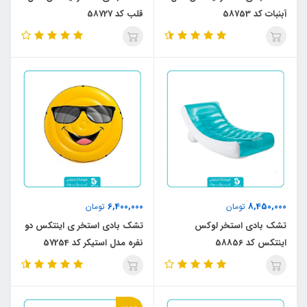
آبنبات کد 58753
قلب کد 58727
6,400,000
8,450,000
تومان
تومان
تشک بادی استخر لوکس
تشک بادی استخر ی اینتکس دو
اینتکس کد 58856
نفره مدل استیکر کد 57254