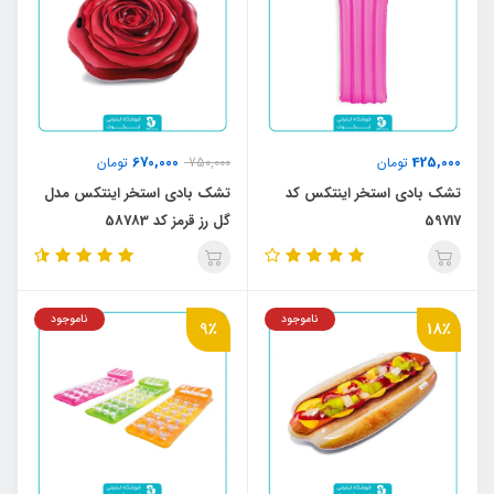
670,000
425,000
تومان
750,000
تومان
تشک بادی استخر اینتکس کد
تشک بادی استخر اینتکس مدل
59717
گل رز قرمز کد 58783
ناموجود
ناموجود
9٪
18٪