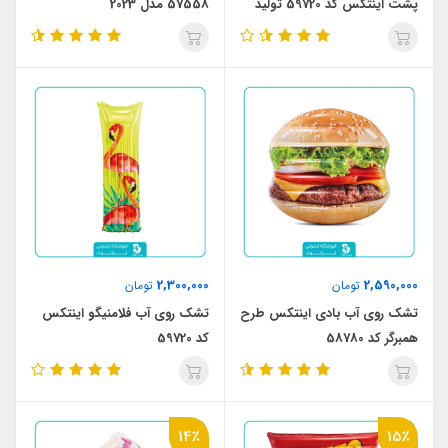
پشت اینتکس کد 59720 تولید
57558 مدل 2023
2023
2,300,000
2,590,000
تومان
تومان
تشک روی آب بادی اینتکس طرح
تشک روی آب فلامنیگو اینتکس
همبرگر کد 58780
کد 59720
14٪
15٪