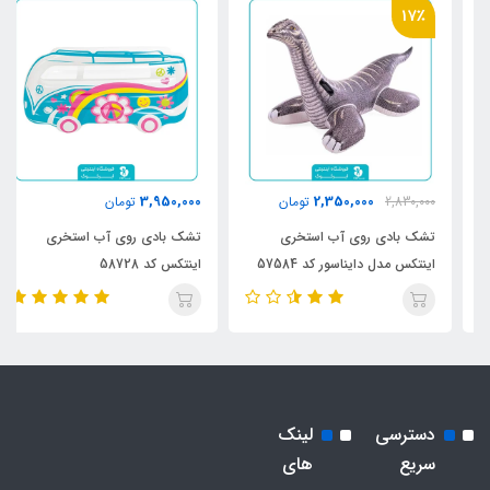
17٪
3,950,000
2,350,000
2,830,000
تومان
تومان
تشک بادی روی آب استخری
تشک بادی روی آب استخری
اینتکس مدل دایناسور کد 57584
اینتکس کد 58728
دسترسی
لینک
سریع
های