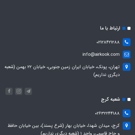
ارتباط با ما
02128421288
info@airkook.com
تهران، پونک، خیابان ایران زمین جنوبی، خیابان 22 بهمن (شعبه
دیگری نداریم)
شعبه کرج
02632244188
کرج، میدان شهدا، خیابان بهار (شرع پسند)، بین خیابان حافظ
و حاج قاسمی، واحد ۱ (شعبه دیگری نداریم)