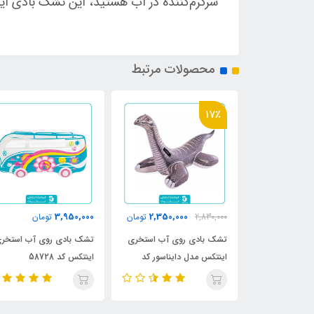
سرگرم‌کننده در آب هستید، این تشک بادی ا
محصولات مرتبط
17٪
3,950,000
2,350,000
مان
2,830,000
تومان
تومان
وی آب اینتکس
تشک بادی روی آب استخری
تشک بادی روی آب استخری
57
اینتکس مدل دایناسور کد
اینتکس کد 58728
57584