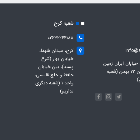
شعبه کرج
02632244188
info@a
کرج، میدان شهدا،
خیابان بهار (شرع
 خیابان ایران زمین
پسند)، بین خیابان
جنوبی، خیابان 22 بهمن (شعبه
حافظ و حاج قاسمی،
)
واحد ۱ (شعبه دیگری
نداریم)