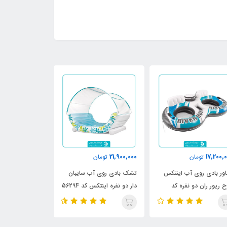
3,900,000
21,900,000
17,200,
تومان
تومان
تومان
ور بادی روی آب اینتکس
تشک بادی روی آب سایبان
تشک بادی استخر
 ریور ران دو نفره کد
دار دو نفره اینتکس کد 56294
مدل قلب کد 58727
568