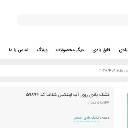
ادی
قایق بادی
دیگر محصولات
وبلاگ
تماس با ما
شفاف کد 59894
تشک بادی روی آب اینتکس شفاف کد 59894
Intex 59894P
دسته :
تشک بادی استخر