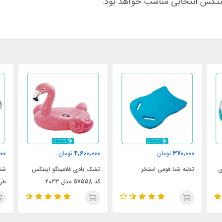
ینتکس انتخابی مناسب خواهد بود.
000
4,600,000
370,000
تومان
تومان
تخته شنا فومی استخر
تشک بادی فلامینگو اینتکس
شنا
کد 57558 مدل 2023
طرح
27