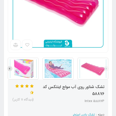
تشک شناور روی آب مواج اینتکس کد
58876
(دیدگاه 11 کاربر)
Intex 58876P
دسته :
تشک بادی استخر