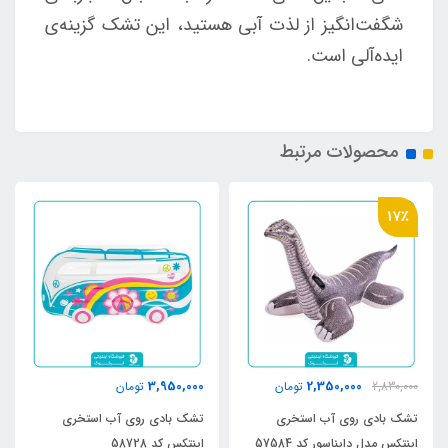
شگفت‌انگیز از لذت آبی هستید، این تشک گزینه‌ی
ایده‌آلی است.
محصولات مرتبط
17٪
3,950,000
2,350,000
2,830,000
تومان
تومان
تشک بادی روی آب استخری
تشک بادی روی آب استخری
اینتکس مدل دایناسور کد 57584
اینتکس کد 58728