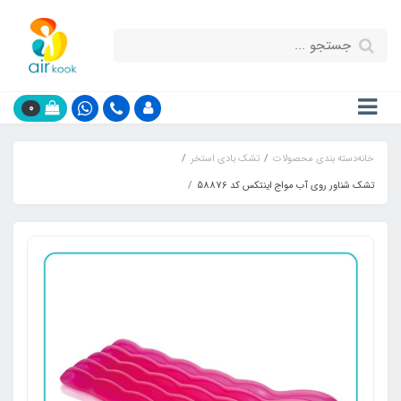
0
خانه
دسته بندی محصولات
تشک بادی استخر
تشک شناور روی آب مواج اینتکس کد 58876