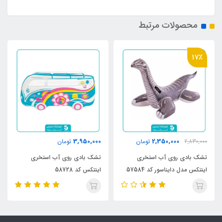
محصولات مرتبط
17٪
3,950,000
2,350,000
2,830,000
تومان
تومان
تشک بادی روی آب استخری
تشک بادی روی آب استخری
اینتکس مدل دایناسور کد 57584
اینتکس کد 58728