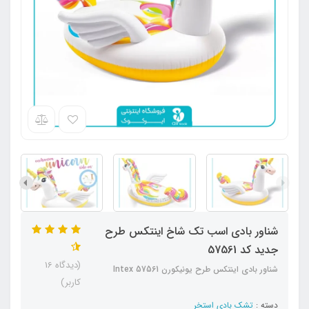
شناور بادی اسب تک شاخ اینتکس طرح
جدید کد 57561
(دیدگاه 16
شناور بادی اینتکس طرح یونیکورن Intex 57561
کاربر)
دسته :
تشک بادی استخر