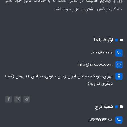
وی و اینتایم همیشه در تلاش است تا با خدمات عالی خود نامی
ماندگار در ذهن مشتریان عزیز خود باشد.
ارتباط با ما
02128421288
info@airkook.com
تهران، پونک، خیابان ایران زمین جنوبی، خیابان 22 بهمن (شعبه
دیگری نداریم)
شعبه کرج
02632244188