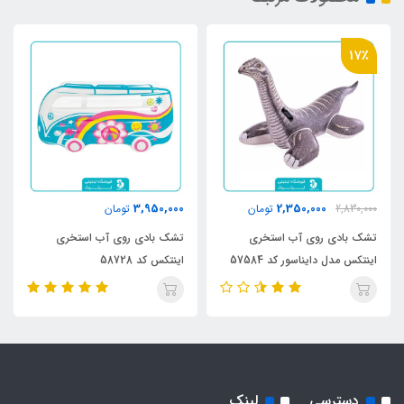
17٪
3,950,000
2,350,000
2,830,000
تومان
تومان
تشک بادی روی آب استخری
تشک بادی روی آب استخری
اینتکس مدل دایناسور کد 57584
اینتکس کد 58728
دسترسی
لینک