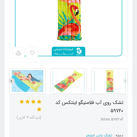
تشک روی آب فلامنیگو اینتکس کد
59720
(دیدگاه 4 کاربر)
Intex 59720F
دسته :
تشک بادی استخر