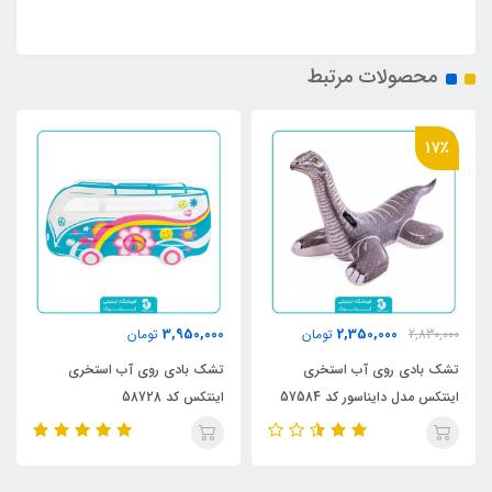
محصولات مرتبط
17٪
3,950,000
2,350,000
2,830,000
تومان
تومان
تشک بادی روی آب استخری
تشک بادی روی آب استخری
اینتکس مدل دایناسور کد 57584
اینتکس کد 58728