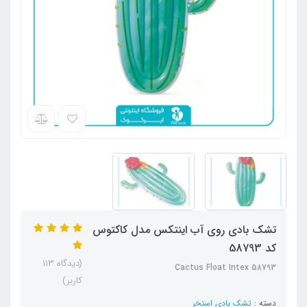
تشک بادی روی آب اینتکس مدل کاکتوس
کد 58793
(دیدگاه 113
Cactus Float Intex 58793
کاربر)
دسته :
تشک بادی استخر