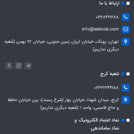
ارتباط با ما
02128421288
info@airkook.com
تهران، پونک، خیابان ایران زمین جنوبی، خیابان 22 بهمن (شعبه
دیگری نداریم)
شعبه کرج
02632244188
کرج، میدان شهدا، خیابان بهار (شرع پسند)، بین خیابان حافظ
و حاج قاسمی، واحد ۱ (شعبه دیگری نداریم)
نماد اعتماد الکترونیک و
نماد ساماندهی