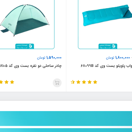
1,590,000
1,800,000
تومان
تومان
 پاویلو بست وی کد 68099B
چادر ساحلی دو نفره بست وی کد 68105