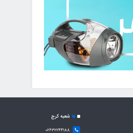
شعبه کرج
02632244188