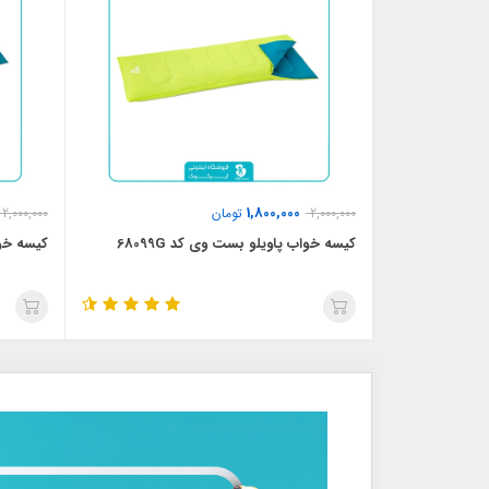
1,800,000
2,000,000
تومان
2,000,000
کیسه خواب پاویلو بست وی کد 68099G
کیسه خواب