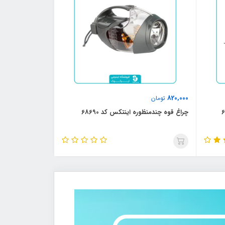
820,000
تومان
چراغ قوه چندمنظوره اینتکس کد 68690