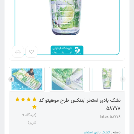
تشک بادی استخر اینتکس طرح موهیتو کد
58778
(دیدگاه 9
Intex 58778
کاربر)
دسته :
تشک بادی استخر