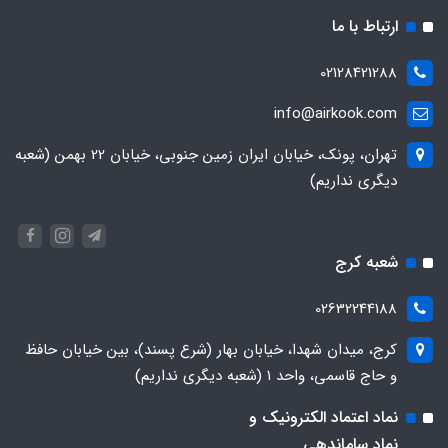
ارتباط با ما
02128421288
info@airkook.com
تهران، پونک، خیابان ایران زمین جنوبی، خیابان 22 بهمن (شعبه
دیگری نداریم)
شعبه کرج
02632244188
کرج، میدان شهدا، خیابان بهار (شرع پسند)، بین خیابان حافظ
و حاج قاسمی، واحد ۱ (شعبه دیگری نداریم)
نماد اعتماد الکترونیک و
نماد ساماندهی