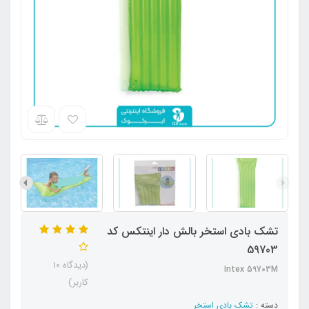
تشک بادی استخر بالش دار اینتکس کد
59703
(دیدگاه 10
Intex 59703M
کاربر)
دسته :
تشک بادی استخر