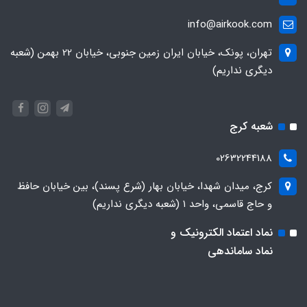
info@airkook.com
تهران، پونک، خیابان ایران زمین جنوبی، خیابان 22 بهمن (شعبه
دیگری نداریم)
شعبه کرج
02632244188
کرج، میدان شهدا، خیابان بهار (شرع پسند)، بین خیابان حافظ
و حاج قاسمی، واحد ۱ (شعبه دیگری نداریم)
نماد اعتماد الکترونیک و
نماد ساماندهی