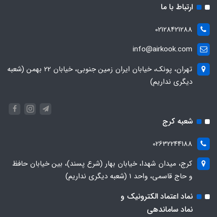
ارتباط با ما
02128421288
info@airkook.com
تهران، پونک، خیابان ایران زمین جنوبی، خیابان 22 بهمن (شعبه
دیگری نداریم)
شعبه کرج
02632244188
کرج، میدان شهدا، خیابان بهار (شرع پسند)، بین خیابان حافظ
و حاج قاسمی، واحد ۱ (شعبه دیگری نداریم)
نماد اعتماد الکترونیک و
نماد ساماندهی