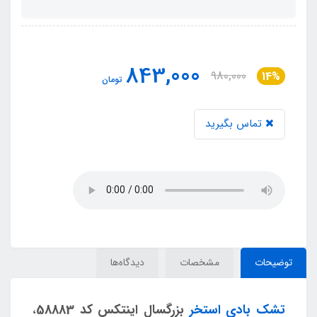
843,000
980,000
14%
تومان
تماس بگیرید
توضیحات
مشخصات
دیدگاه‌ها
تشک بادی استخر
بزرگسال اینتکس کد 58883
،