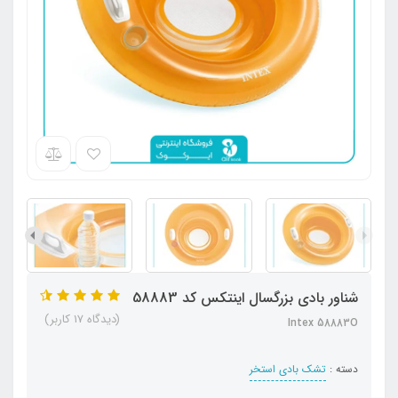
شناور بادی بزرگسال اینتکس کد 58883
(دیدگاه 17 کاربر)
Intex 58883O
دسته :
تشک بادی استخر