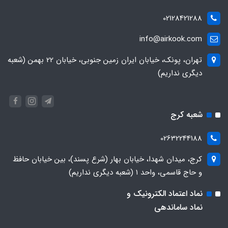
02128421288
info@airkook.com
تهران، پونک، خیابان ایران زمین جنوبی، خیابان 22 بهمن (شعبه
دیگری نداریم)
شعبه کرج
02632244188
کرج، میدان شهدا، خیابان بهار (شرع پسند)، بین خیابان حافظ
و حاج قاسمی، واحد ۱ (شعبه دیگری نداریم)
نماد اعتماد الکترونیک و
نماد ساماندهی