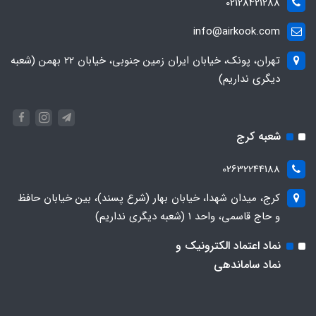
02128421288
info@airkook.com
تهران، پونک، خیابان ایران زمین جنوبی، خیابان 22 بهمن (شعبه
دیگری نداریم)
شعبه کرج
02632244188
کرج، میدان شهدا، خیابان بهار (شرع پسند)، بین خیابان حافظ
و حاج قاسمی، واحد ۱ (شعبه دیگری نداریم)
نماد اعتماد الکترونیک و
نماد ساماندهی