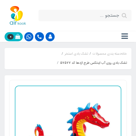
0
خانه
دسته بندی محصولات
تشک بادی استخر
تشک بادی روی آب اینتکس طرح اژدها کد 57577