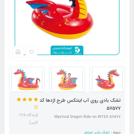
تشک بادی روی آب اینتکس طرح اژدها کد
57577
(دیدگاه 265
Mystical Dragon Ride-on INTEX 57577
کاربر)
دسته :
تشک بادی استخر