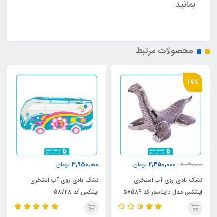
بمانید.
محصولات مرتبط
17٪
3,950,000
2,350,000
2,830,000
تومان
تومان
تشک بادی روی آب استخری
تشک بادی روی آب استخری
اینتکس مدل دایناسور کد 57584
اینتکس کد 58728