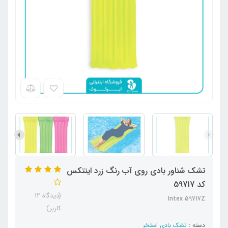
تشک شناور بادی روی آب رنگ زرد اینتکس
کد 59717
(دیدگاه 12
Intex 59717Z
کاربر)
دسته :
تشک بادی استخر