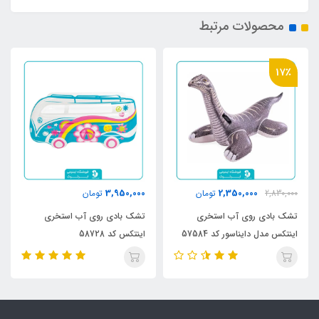
محصولات مرتبط
17٪
3,950,000
2,350,000
2,830,000
تومان
تومان
تشک بادی روی آب استخری
تشک بادی روی آب استخری
اینتکس مدل دایناسور کد 57584
اینتکس کد 58728