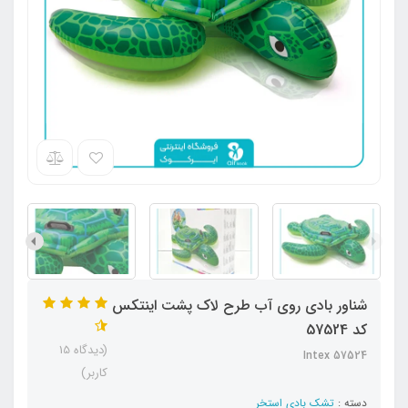
شناور بادی روی آب طرح لاک پشت اینتکس
کد 57524
(دیدگاه 15
Intex 57524
کاربر)
دسته :
تشک بادی استخر