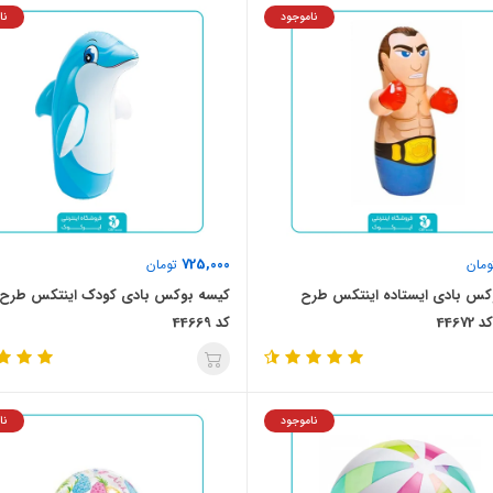
ناموجود
نا
725,000
مان
تومان
کس بادی ایستاده اینتکس طرح
کیسه بوکس بادی کودک اینتکس طرح 
4467
کد 44669
ناموجود
نا