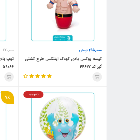
415,000
تومان
220,000
کیسه بوکس بادی کودک اینتکس طرح کشتی
توپ باد
گیر کد 44672
59066
ناموجود
7٪