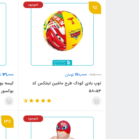
ناموجود
9٪
131,000
170,000
185,000
تومان
تو
توپ بادی کودک طرح ماشین اینتکس کد
کیسه بو
58053
بوکسور کد 2
ناموجود
13٪