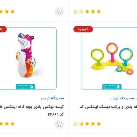
ناموجود
نا
890,000
1,200,000
تومان
تومان
قه بادی و پرتاب دیسک اینتکس کد
کیسه بوکس بادی بچه گانه اینتکس طر
کد 44669