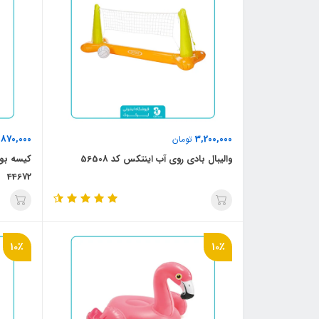
870,000
3,200,000
تومان
ت
والیبال بادی روی آب اینتکس کد 56508
کیسه بو
44672
10٪
10٪