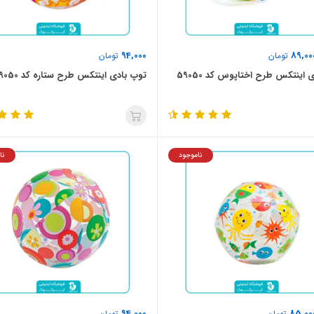
94,000
89,00
تومان
تومان
 اینتکس طرح اختاپوس کد 59050
توپ بادی اینتکس طرح ستاره کد 59050
ناموجود
نا
94,000
85,00
تومان
تومان