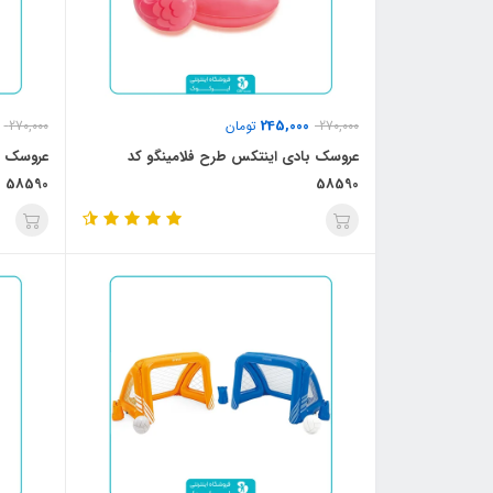
245,000
270,000
تومان
270,000
عروسک بادی اینتکس طرح فلامینگو کد
عروسک ب
58590
58590