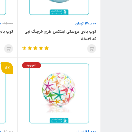
0
170,000
تومان
95,000
توپ بادی عروسکی اینتکس طرح خرچنگ آبی
توپ بادی
کد 58031
ناموجود
11٪
0
98,000
تومان
95,000