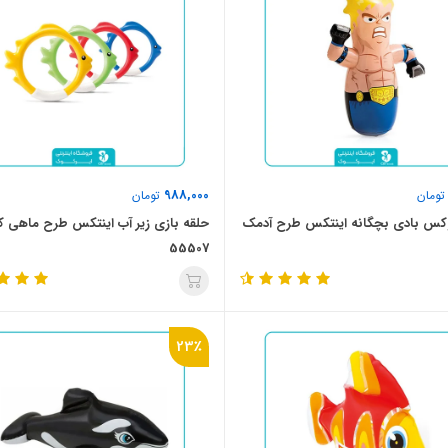
988,000
ومان
تومان
کس بادی بچگانه اینتکس طرح آدمک
حلقه بازی زیر آب اینتکس طرح ماهی ک
55507
23٪