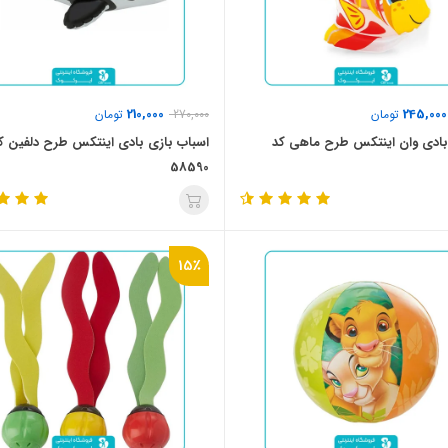
210,000
245,000
تومان
270,000
تومان
ادی وان اینتکس طرح ماهی کد
اسباب بازی بادی اینتکس طرح دلفین ک
58590
15٪