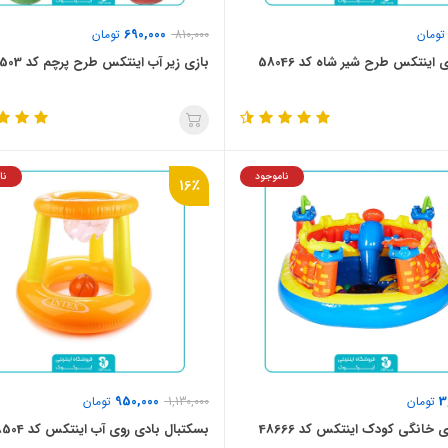
690,000
ومان
810,000
تومان
 اینتکس طرح شیر شاه کد 58046
بازی زیر آب اینتکس طرح پرچم کد 55503
ناموجود
نا
16٪
950,000
3
تومان
1,130,000
تومان
ی خانگی کودک اینتکس کد 48666
بسکتبال بادی روی آب اینتکس کد 58504