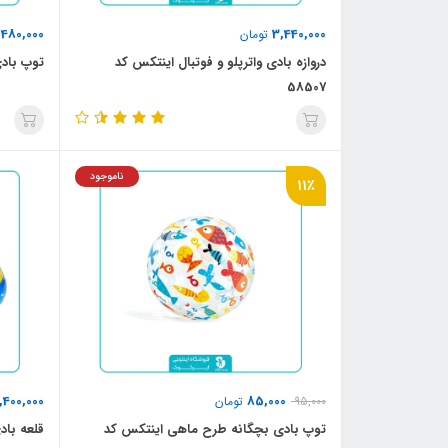
480,000
3,440,000
تومان
ت
دروازه بادی واترپلو و فوتبال اینتکس کد
توپ بادی
58507
ناموجود
11٪
,400,000
85,000
95,000
تومان
توپ بادی بچگانه طرح ماهی اینتکس کد
قلعه باد