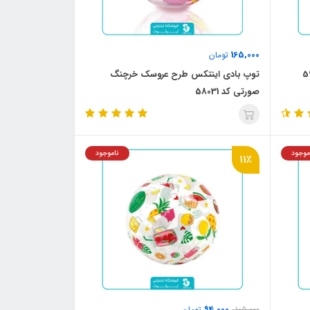
165,000
تومان
توپ بادی اینتکس طرح عروسک خرچنگ
صورتی کد 58031
موجود
ناموجود
11٪
94,000
105,000
تومان