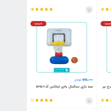
موجود
ناموجود
515,000
تومان
ح ببر
سبد بازی بسکتبال بادی اینتکس کد 56501