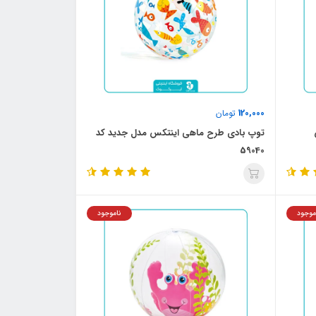
120,000
تومان
توپ بادی طرح ماهی اینتکس مدل جدید کد
59040
موجود
ناموجود