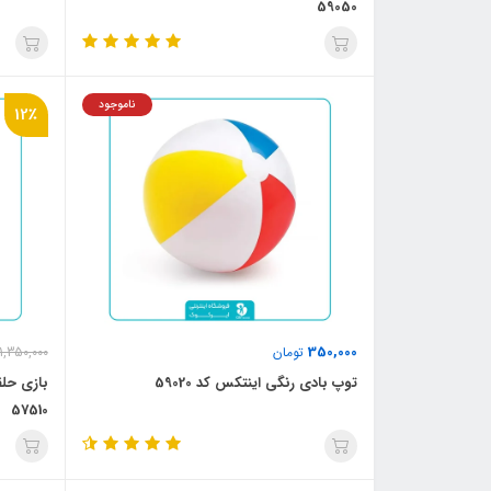
59050
ناموجود
12٪
350,000
تومان
1,350,000
توپ بادی رنگی اینتکس کد 59020
بازی حل
57510