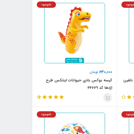
موجود
ناموجود
630,000
تومان
دلفین
کیسه بوکس بادی حیوانات اینتکس طرح
اژدها کد 44669
موجود
ناموجود