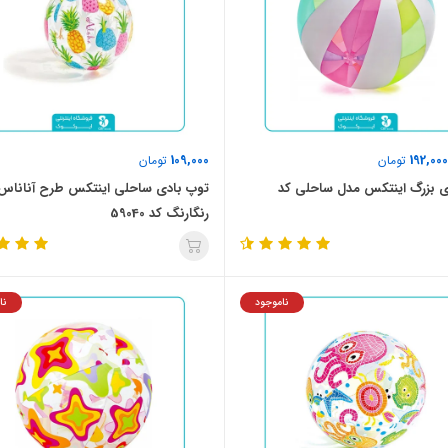
109,000
192,000
تومان
تومان
ی بزرگ اینتکس مدل ساحلی کد
توپ بادی ساحلی اینتکس طرح آناناس
رنگارنگ کد 59040
ناموجود
نا