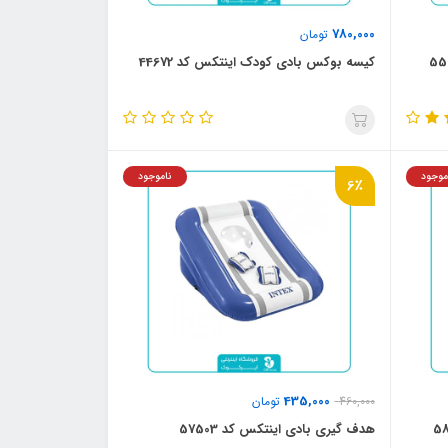
780,000
تومان
کیسه بوکس بادی کودک اینتکس کد 44672
موجود
ناموجود
6٪
435,000
460,000
تومان
هدف گیری بادی اینتکس کد 57503