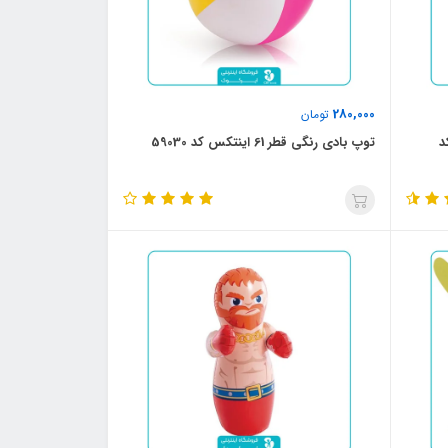
280,000
تومان
د
توپ بادی رنگی قطر 61 اینتکس کد 59030