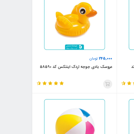
245,000
تومان
د
عروسک بادی جوجه اردک اینتکس کد 58590