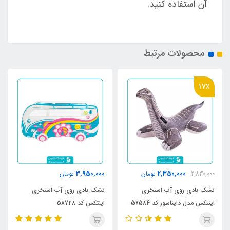
آن استفاده کنید.
محصولات مرتبط
17٪
3,950,000
2,350,000
2,830,000
تومان
تومان
تشک بادی روی آب استخری
تشک بادی روی آب استخری
اینتکس مدل دایناسور کد 57584
اینتکس کد 58728