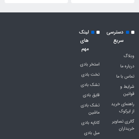
دسترسی
لینک
سریع
های
مهم
وبلاگ
استخر بادی
درباره ما
تخت بادی
تماس با ما
تشک بادی
شرایط و
قوانین
قایق بادی
راهنمای خرید
تشک بادی
از ایرکوک
ماشین
گالری تصاویر
کاناپه بادی
خریداران
مبل بادی