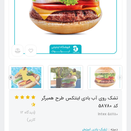
تشک روی آب بادی اینتکس طرح همبرگر
کد 58780
(دیدگاه 12
Intex 58780
کاربر)
دسته :
تشک بادی استخر