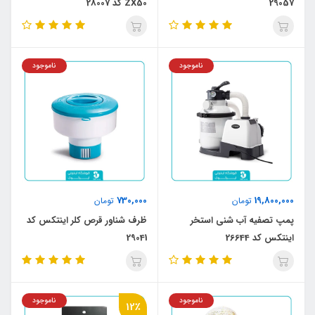
29057
ZX50 کد 28007
ناموجود
ناموجود
730,000
19,800,000
تومان
تومان
پمپ تصفیه آب شنی استخر
ظرف شناور قرص کلر اینتکس کد
اینتکس کد 26644
29041
ناموجود
ناموجود
12٪