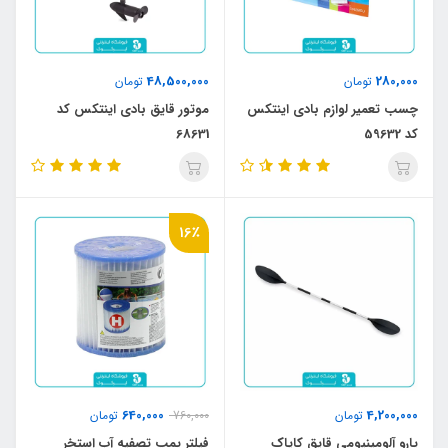
48,500,000
280,000
تومان
تومان
چسب تعمیر لوازم بادی اینتکس
موتور قایق بادی اینتکس کد
کد 59632
68631
16٪
640,000
4,200,000
تومان
760,000
تومان
پارو آلومینیومی قایق کایاک
فیلتر پمپ تصفیه آب استخر