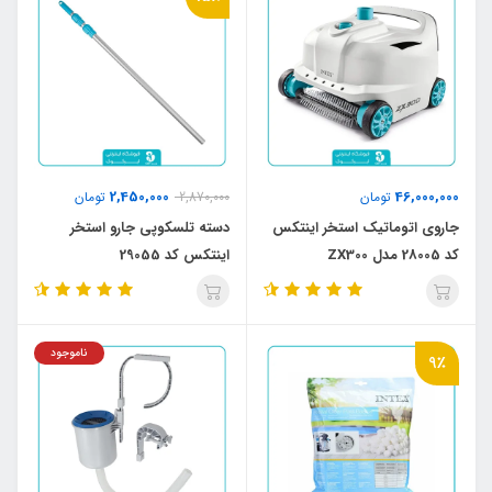
2,450,000
46,000,000
تومان
2,870,000
تومان
جاروی اتوماتیک استخر اینتکس
دسته تلسکوپی جارو استخر
کد 28005 مدل ZX300
اینتکس کد 29055
ناموجود
9٪