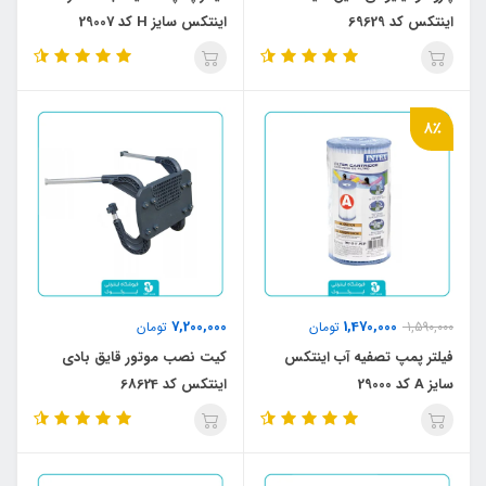
اینتکس کد 69629
اینتکس سایز H کد 29007
8٪
7,200,000
1,470,000
1,590,000
تومان
تومان
فیلتر پمپ تصفیه آب اینتکس
کیت نصب موتور قایق بادی
سایز A کد 29000
اینتکس کد 68624