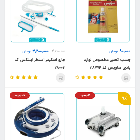
3,200,000
80,000
تومان
3,600,000
تومان
چسب تعمیر مخصوص لوازم
جارو اسکیمر استخر اینتکس کد
بادی ساویس کد 38774
28003
ناموجود
ناموجود
9٪