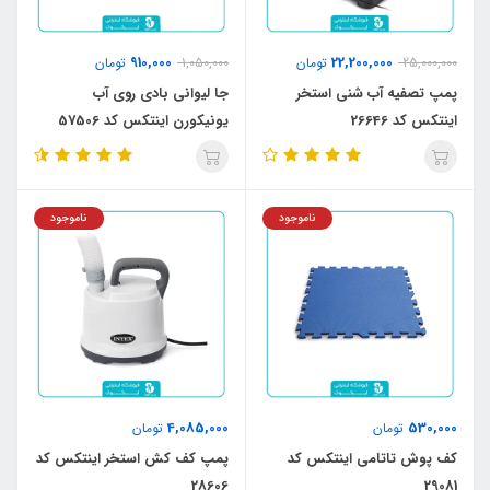
910,000
22,200,000
25,000,000
تومان
1,050,000
تومان
پمپ تصفیه آب شنی استخر
جا لیوانی بادی روی آب
اینتکس کد 26646
یونیکورن اینتکس کد 57506
ناموجود
ناموجود
4,085,000
530,000
تومان
تومان
کف پوش تاتامی اینتکس کد
پمپ کف کش استخر اینتکس کد
28606
29081