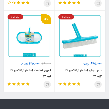
ناموجود
ناموجود
12٪
390,000
845,000
تومان
440,000
تومان
برس جارو استخر اینتکس کد
توری نظافت استخر اینتکس کد
29051
29052