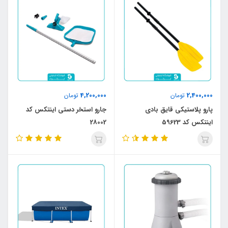
4,200,000
2,400,000
تومان
تومان
پارو پلاستیکی قایق بادی
جارو استخر دستی اینتکس کد
اینتکس کد 59623
28002