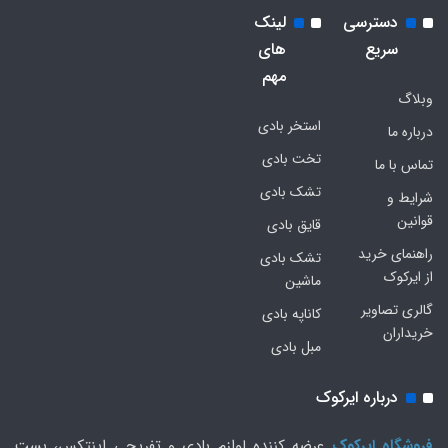
دسترسی
لینک
سریع
های
مهم
وبلاگ
استخر بادی
درباره ما
تخت بادی
تماس با ما
تشک بادی
شرایط و
قوانین
قایق بادی
راهنمای خرید
تشک بادی
از ایرکوک
ماشین
گالری تصاویر
کاناپه بادی
خریداران
مبل بادی
درباره ایرکوک
فروشگاه ایرکوک
عرضه کننده لوازم بادی و تفریحی اینتکس، بست