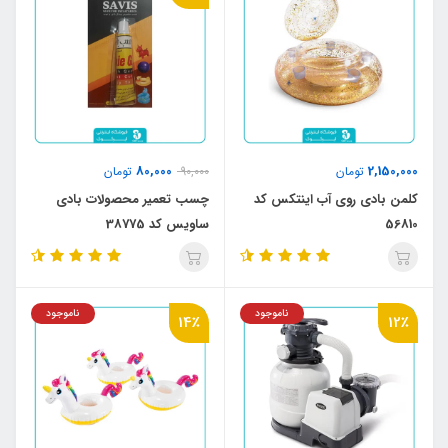
80,000
2,150,000
تومان
90,000
تومان
کلمن بادی روی آب اینتکس کد
چسب تعمیر محصولات بادی
56810
ساویس کد 38775
ناموجود
ناموجود
14٪
12٪