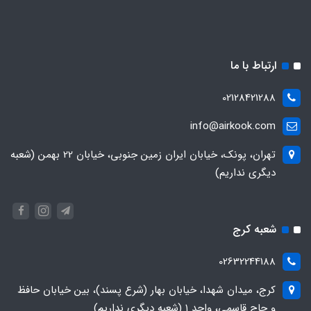
ارتباط با ما
02128421288
info@airkook.com
تهران، پونک، خیابان ایران زمین جنوبی، خیابان 22 بهمن (شعبه
دیگری نداریم)
شعبه کرج
02632244188
کرج، میدان شهدا، خیابان بهار (شرع پسند)، بین خیابان حافظ
و حاج قاسمی، واحد ۱ (شعبه دیگری نداریم)