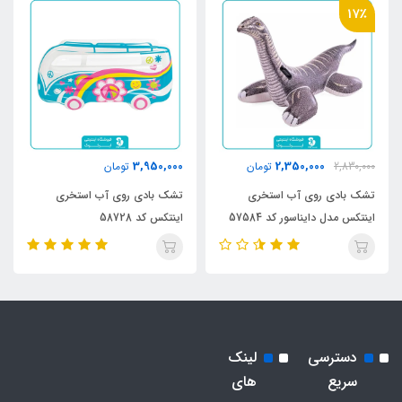
17٪
3,950,000
2,350,000
2,830,000
تومان
تومان
تشک بادی روی آب استخری
تشک بادی روی آب استخری
اینتکس مدل دایناسور کد 57584
اینتکس کد 58728
دسترسی
لینک
سریع
های