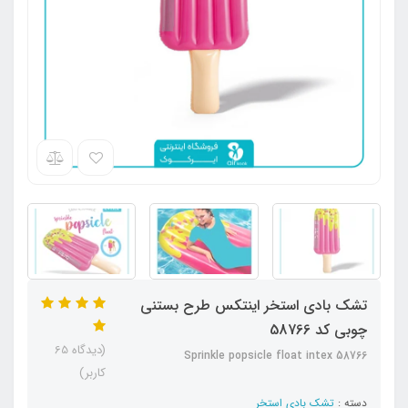
تشک بادی استخر اینتکس طرح بستنی
چوبی کد 58766
(دیدگاه 65
Sprinkle popsicle float intex 58766
کاربر)
دسته :
تشک بادی استخر