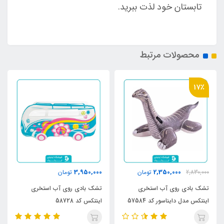
تابستان خود لذت ببرید.
محصولات مرتبط
17٪
3,950,000
2,350,000
2,830,000
تومان
تومان
تشک بادی روی آب استخری
تشک بادی روی آب استخری
اینتکس مدل دایناسور کد 57584
اینتکس کد 58728