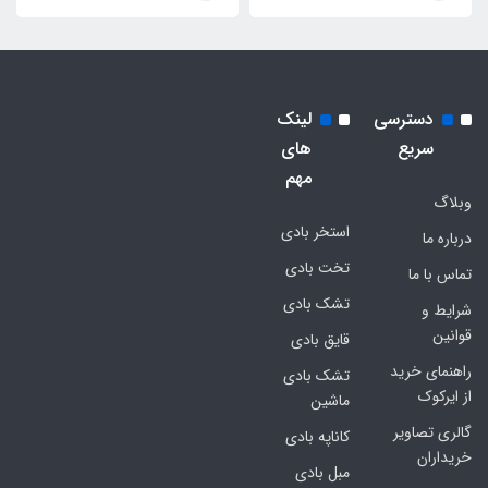
دسترسی
لینک
سریع
های
مهم
وبلاگ
استخر بادی
درباره ما
تخت بادی
تماس با ما
تشک بادی
شرایط و
قوانین
قایق بادی
راهنمای خرید
تشک بادی
از ایرکوک
ماشین
گالری تصاویر
کاناپه بادی
خریداران
مبل بادی