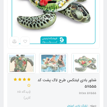
شناور بادی اینتکس طرح لاک پشت کد
57555
(دیدگاه 85
Intex 57555
کاربر)
دسته :
تشک بادی استخر