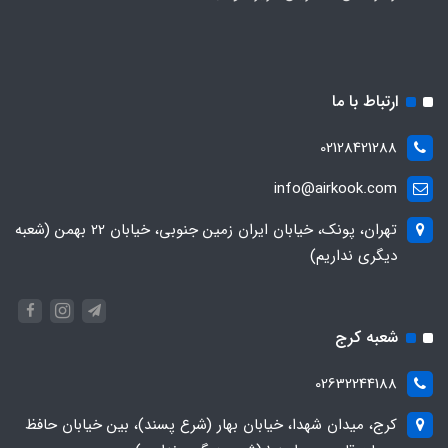
ارتباط با ما
02128421288
info@airkook.com
تهران، پونک، خیابان ایران زمین جنوبی، خیابان 22 بهمن (شعبه
دیگری نداریم)
شعبه کرج
02632244188
کرج، میدان شهدا، خیابان بهار (شرع پسند)، بین خیابان حافظ