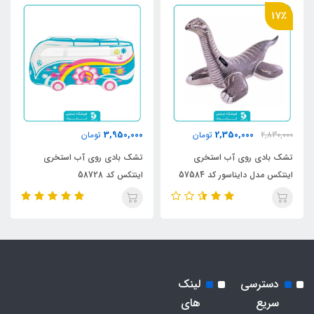
17٪
3,950,000
2,350,000
2,830,000
تومان
تومان
تشک بادی روی آب استخری
تشک بادی روی آب استخری
اینتکس مدل دایناسور کد 57584
اینتکس کد 58728
دسترسی
لینک
سریع
های