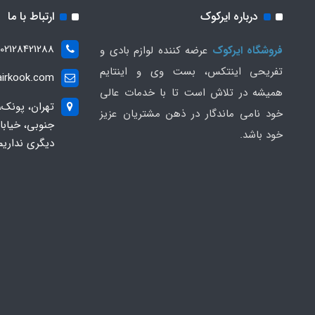
درباره ایرکوک
ارتباط با ما
02128421288
فروشگاه ایرکوک
عرضه کننده لوازم بادی و
تفریحی اینتکس، بست وی و اینتایم
irkook.com
همیشه در تلاش است تا با خدمات عالی
تهران، پونک،
خود نامی ماندگار در ذهن مشتریان عزیز
خود باشد.
دیگری نداریم