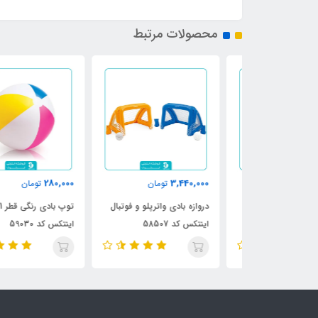
محصولات مرتبط
280,000
3,440,000
ن
تومان
تومان
تکس طرح شیر
دروازه بادی واترپلو و فوتبال
توپ بادی رنگی قطر 61
اینتکس کد 58507
اینتکس کد 59030