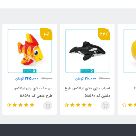
٪
10٪
23٪
245,000
210,000
270,000
تومان
270,000
تومان
000
اسباب بازی بادی اینتکس طرح
عروسک بادی وان اینتکس
عرو
دلفین کد 58590
طرح ماهی کد 58590
فلامی