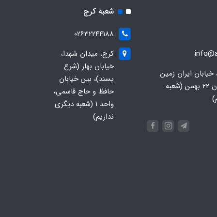
شعبه کرج
02632244188
info@a
کرج، میدان شهدا،
خیابان بهار (شرع
 خیابان ایران زمین
پسند)، بین خیابان
جنوبی، خیابان 22 بهمن (شعبه
حافظ و حاج قاسمی،
)
واحد ۱ (شعبه دیگری
نداریم)