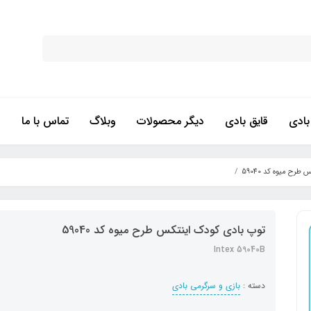
ادی
قایق بادی
دیگر محصولات
وبلاگ
تماس با ما
رح میوه کد 59040
توپ بادی کودک اینتکس طرح میوه کد 59040
Intex 59040B
دسته :
بازی و سرگرمی بادی