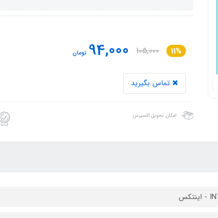
94,000
105,000
11%
تومان
تماس بگیرید
امکان تحویل اکسپرس
ینتکس