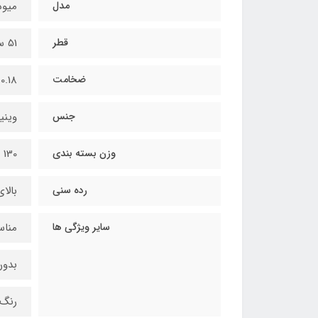
مدل
میوه
قطر
51 سانتیمتر
ضخامت
0.18 میلیمتر
جنس
وینی
وزن بسته بندی
130 گرم
رده سنی
بالای 3 
سایر ویژگی ها
مناس
بدون
رنگ 