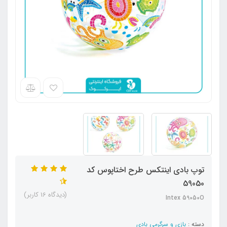
توپ بادی اینتکس طرح اختاپوس کد
59050
(دیدگاه 16 کاربر)
Intex 59050O
دسته :
بازی و سرگرمی بادی