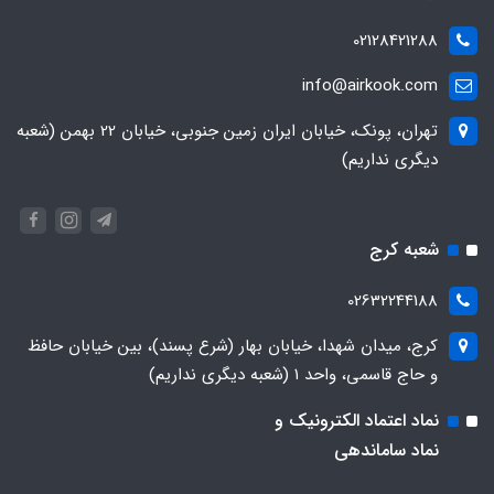
02128421288
info@airkook.com
تهران، پونک، خیابان ایران زمین جنوبی، خیابان 22 بهمن (شعبه
دیگری نداریم)
شعبه کرج
02632244188
کرج، میدان شهدا، خیابان بهار (شرع پسند)، بین خیابان حافظ
و حاج قاسمی، واحد ۱ (شعبه دیگری نداریم)
نماد اعتماد الکترونیک و
نماد ساماندهی