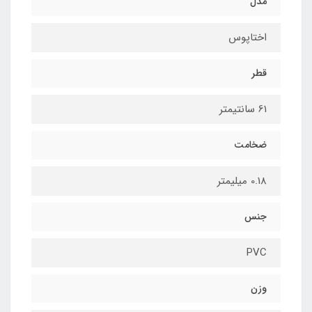
مدل
اختاپوس
قطر
61 سانتیمتر
ضخامت
0.18 میلیمتر
جنس
PVC
وزن