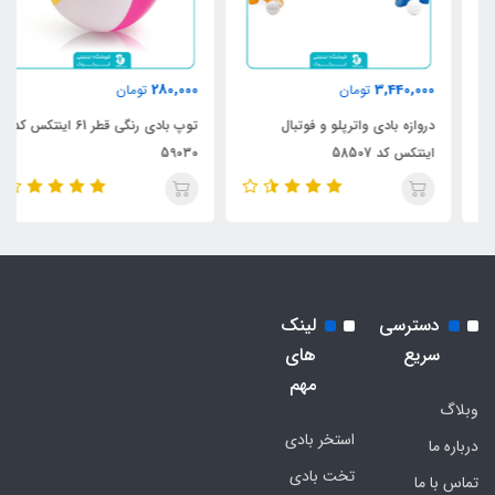
280,000
3,440,000
تومان
تومان
دروازه بادی واترپلو و فوتبال
توپ بادی رنگی قطر 61 اینتکس کد
اینتکس کد 58507
59030
دسترسی
لینک
سریع
های
مهم
وبلاگ
استخر بادی
درباره ما
تخت بادی
تماس با ما