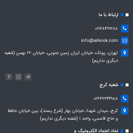
ارتباط با ما
02128421288
info@airkook.com
تهران، پونک، خیابان ایران زمین جنوبی، خیابان 22 بهمن (شعبه
دیگری نداریم)
شعبه کرج
02632244188
کرج، میدان شهدا، خیابان بهار (شرع پسند)، بین خیابان حافظ
و حاج قاسمی، واحد ۱ (شعبه دیگری نداریم)
نماد اعتماد الکترونیک و