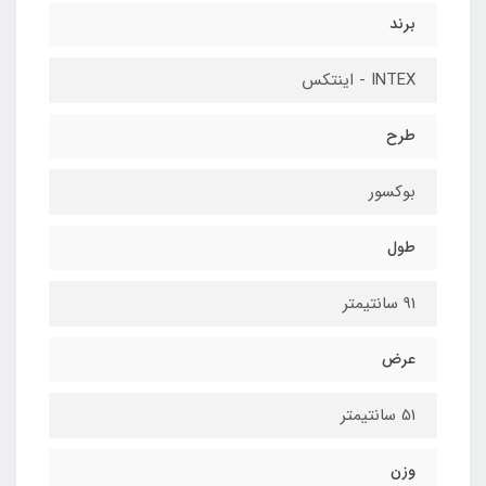
برند
INTEX - اینتکس
طرح
بوکسور
طول
91 سانتیمتر
عرض
51 سانتیمتر
وزن