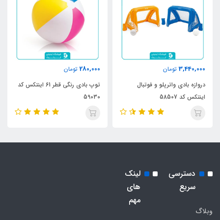
280,000
3,440,000
تومان
تومان
دروازه بادی واترپلو و فوتبال
توپ بادی رنگی قطر 61 اینتکس کد
اینتکس کد 58507
59030
دسترسی
لینک
سریع
های
مهم
وبلاگ