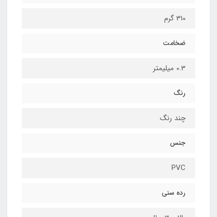
310 گرم
ضخامت
0.3 میلیمتر
رنگ
چند رنگ
جنس
PVC
رده سنی