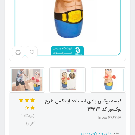
کیسه بوکس بادی ایستاده اینتکس طرح
بوکسور کد 44672
(دیدگاه 13
Intex 44672M
کاربر)
دسته :
بازی و سرگرمی بادی