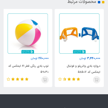
محصولات مرتبط
280,000
3,440,000
تومان
تومان
دروازه بادی واترپلو و فوتبال
توپ بادی رنگی قطر 61 اینتکس کد
اینتکس کد 58507
59030