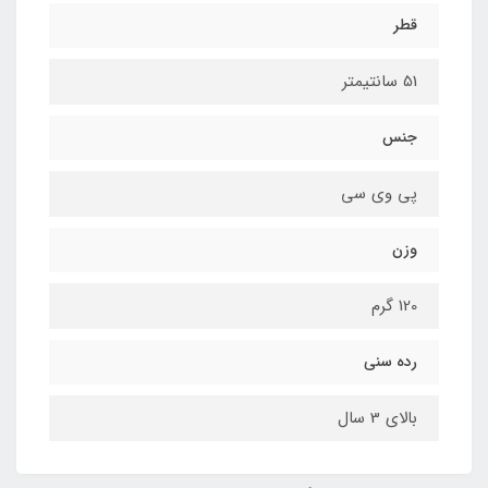
قطر
51 سانتیمتر
جنس
پی وی سی
وزن
120 گرم
رده سنی
بالای 3 سال