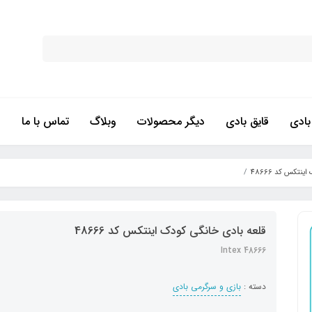
ادی
قایق بادی
دیگر محصولات
وبلاگ
تماس با ما
نتکس کد 48666
قلعه بادی خانگی کودک اینتکس کد 48666
Intex 48666
دسته :
بازی و سرگرمی بادی