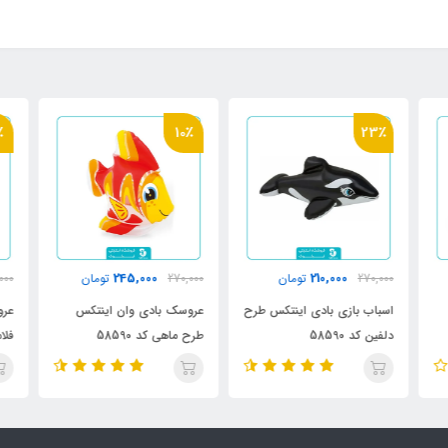
٪
10٪
23٪
245,000
210,000
270,000
تومان
270,000
تومان
000
اسباب بازی بادی اینتکس طرح
عروسک بادی وان اینتکس
عرو
دلفین کد 58590
طرح ماهی کد 58590
فلامی