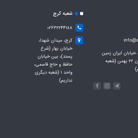
شعبه کرج
02632244188
info@a
کرج، میدان شهدا،
خیابان بهار (شرع
 خیابان ایران زمین
پسند)، بین خیابان
جنوبی، خیابان 22 بهمن (شعبه
حافظ و حاج قاسمی،
)
واحد ۱ (شعبه دیگری
نداریم)