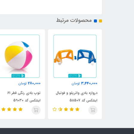
محصولات مرتبط
280,000
3,440,000
ن
تومان
تومان
تکس طرح شیر
دروازه بادی واترپلو و فوتبال
توپ بادی رنگی قطر 61
اینتکس کد 58507
اینتکس کد 59030