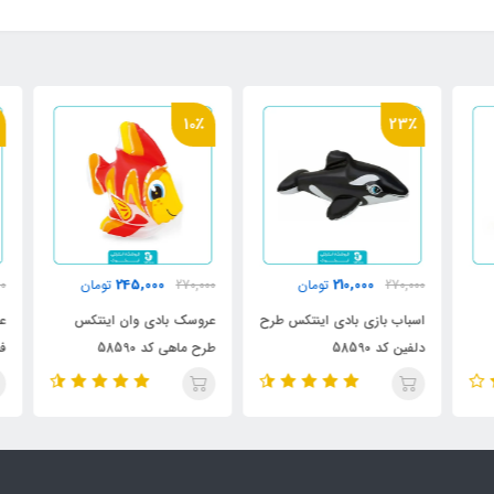
٪
10٪
23٪
245,000
210,000
270,000
تومان
270,000
تومان
000
اسباب بازی بادی اینتکس طرح
عروسک بادی وان اینتکس
عرو
دلفین کد 58590
طرح ماهی کد 58590
فلامی