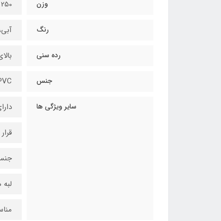
وزن
250 گرم
رنگ
آبی، 
رده سنی
بالای 6 
جنس
PVC
سایر ویژگی ها
دارای 4 حلقه طرح ماهی با رنگ ب
قرار
جنس 
لبه 
مناس