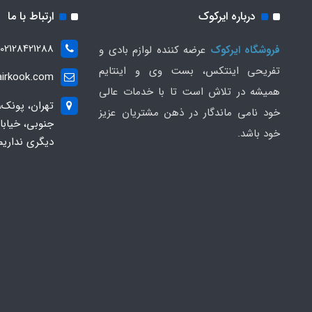
درباره ایرکوک
ارتباط با ما
02128421288
فروشگاه ایرکوک
عرضه کننده لوازم بادی و
تفریحی اینتکس، بست وی و اینتایم
irkook.com
همیشه در تلاش است تا با خدمات عالی
تهران، پونک،
خود نامی ماندگار در ذهن مشتریان عزیز
خود باشد.
دیگری نداریم