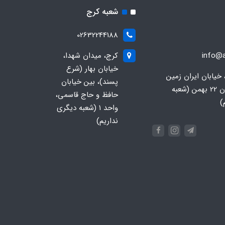
شعبه کرج
02632244188
info@a
کرج، میدان شهدا،
خیابان بهار (شرع
 خیابان ایران زمین
پسند)، بین خیابان
جنوبی، خیابان 22 بهمن (شعبه
حافظ و حاج قاسمی،
)
واحد ۱ (شعبه دیگری
نداریم)