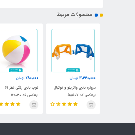
محصولات مرتبط
280,000
3,440,000
ن
تومان
تومان
تکس طرح شیر
دروازه بادی واترپلو و فوتبال
توپ بادی رنگی قطر 61
اینتکس کد 58507
اینتکس کد 59030