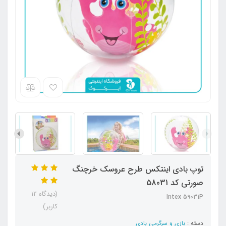
توپ بادی اینتکس طرح عروسک خرچنگ
صورتی کد 58031
(دیدگاه 12
Intex 59031P
کاربر)
دسته :
بازی و سرگرمی بادی