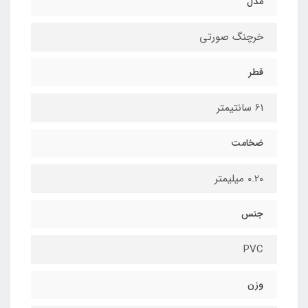
مدل
خرچنگ صورتی
قطر
61 سانتیمتر
ضخامت
0.20 میلیمتر
جنس
PVC
وزن