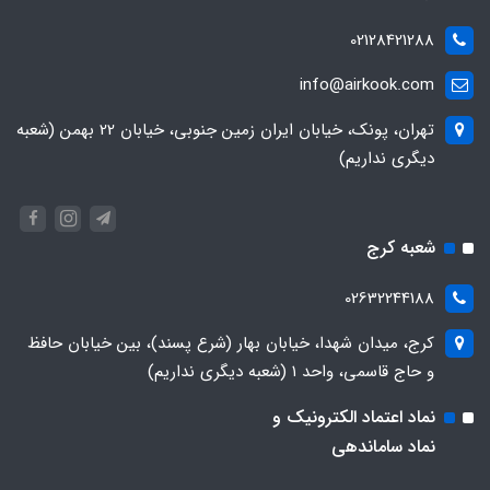
02128421288
info@airkook.com
تهران، پونک، خیابان ایران زمین جنوبی، خیابان 22 بهمن (شعبه
دیگری نداریم)
شعبه کرج
02632244188
کرج، میدان شهدا، خیابان بهار (شرع پسند)، بین خیابان حافظ
و حاج قاسمی، واحد ۱ (شعبه دیگری نداریم)
نماد اعتماد الکترونیک و
نماد ساماندهی