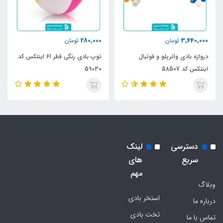
280,000
3,440,000
تومان
تومان
دروازه بادی واترپلو و فوتبال
توپ بادی رنگی قطر 61 اینتکس کد
اینتکس کد 58507
59030
دسترسی
لینک
سریع
های
مهم
وبلاگ
استخر بادی
درباره ما
تخت بادی
تماس با ما