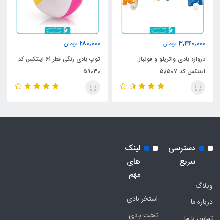
280,000
3,440,000
تومان
تومان
دروازه بادی واترپلو و فوتبال
توپ بادی رنگی قطر 61 اینتکس کد
اینتکس کد 58507
59030
دسترسی
لینک
سریع
های
مهم
وبلاگ
استخر بادی
درباره ما
تخت بادی
تماس با ما