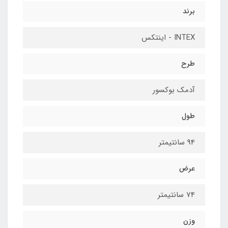
برند
INTEX - اینتکس
طرح
آدمک بوکسور
طول
94 سانتیمتر
عرض
74 سانتیمتر
وزن