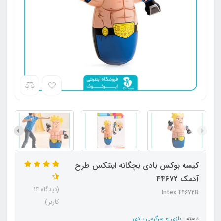
کیسه بوکس بادی بچگانه اینتکس طرح
آدمک 44672
(دیدگاه 14
Intex 44672B
کاربر)
دسته :
بازی و سرگرمی بادی