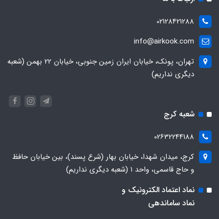
02128421288
info@airkook.com
تهران، پونک، خیابان ایران زمین جنوبی، خیابان 22 بهمن (شعبه
دیگری نداریم)
شعبه کرج
02632244188
کرج، میدان شهدا، خیابان بهار (شرع پسند)، بین خیابان حافظ
و حاج قاسمی، واحد ۱ (شعبه دیگری نداریم)
نماد اعتماد الکترونیک و
نماد ساماندهی