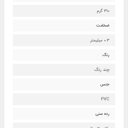
310 گرم
ضخامت
0.3 میلیمتر
رنگ
چند رنگ
جنس
PVC
رده سنی