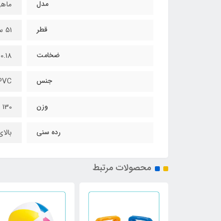
مدل
ماه
قطر
51 سانتیمتر
ضخامت
0.18 میلیمتر
جنس
PVC
وزن
130 گرم
رده سنی
بالای 3 
محصولات مرتبط