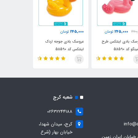
988,000
245,000
245,000
270,
تومان
تومان
تومان
سک بادی اینتکس طرح
عروسک بادی جوجه اردک
حلقه بازی زیر آ
نگو کد 58590
اینتکس کد 58590
طرح ماهی کد 55507
شعبه کرج
02632244188
info@a
کرج، میدان شهدا،
خیابان بهار (شرع
 خیابان ایران زمین