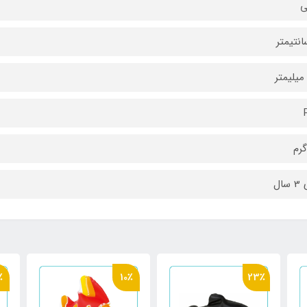
ی
سال
٪
10٪
23٪