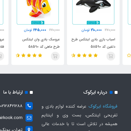
245,000
210,000
270,000
تومان
270,000
تومان
000
اسباب بازی بادی اینتکس طرح
عروسک بادی وان اینتکس
عرو
دلفین کد 58590
طرح ماهی کد 58590
فلامی
درباره ایرکوک
ارتباط با ما
02128421288
فروشگاه ایرکوک
عرضه کننده لوازم بادی و
تفریحی اینتکس، بست وی و اینتایم
irkook.com
همیشه در تلاش است تا با خدمات عالی
تهران، پونک،