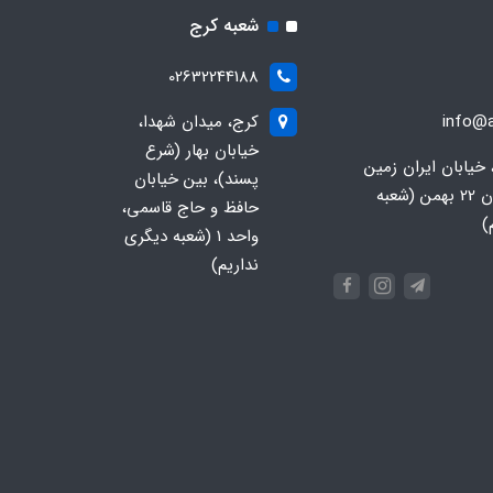
شعبه کرج
02632244188
info@a
کرج، میدان شهدا،
خیابان بهار (شرع
 خیابان ایران زمین
پسند)، بین خیابان
جنوبی، خیابان 22 بهمن (شعبه
حافظ و حاج قاسمی،
)
واحد ۱ (شعبه دیگری
نداریم)