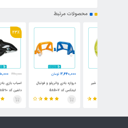
محصولات مرتبط
23٪
210,000
3,440,000
ن
تومان
270,000
تومان
تکس طرح شیر
دروازه بادی واترپلو و فوتبال
اسباب بازی بادی اینتکس ط
اینتکس کد 58507
دلفین کد 58590