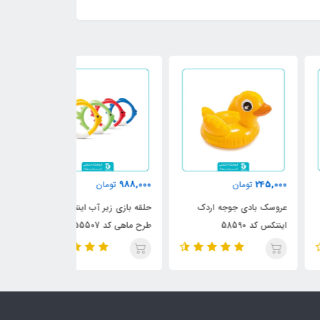
870,000
988,000
245,
تومان
تومان
تومان
سک بادی جوجه اردک
حلقه بازی زیر آب اینتکس
کیسه بوکس بادی 
کس کد 58590
طرح ماهی کد 55507
اینتکس طرح آدمک 72