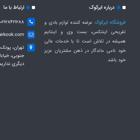
درباره ایرکوک
ارتباط با ما
02128421288
فروشگاه ایرکوک
عرضه کننده لوازم بادی و
تفریحی اینتکس، بست وی و اینتایم
irkook.com
همیشه در تلاش است تا با خدمات عالی
تهران، پونک،
خود نامی ماندگار در ذهن مشتریان عزیز
خود باشد.
دیگری نداریم