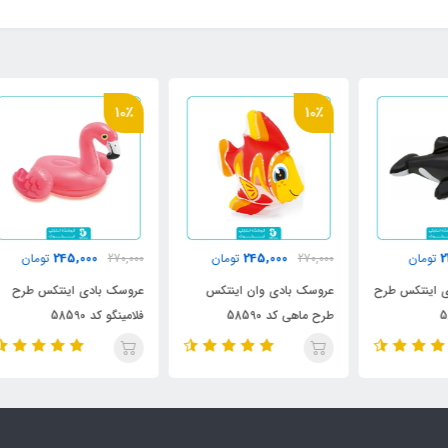
10٪
10٪
000
245,000
245,000
270,000
تومان
270,000
تومان
رح
عروسک بادی وان اینتکس
عروسک بادی اینتکس طرح
عرو
طرح ماهی کد 58590
فلامینگو کد 58590
اینت