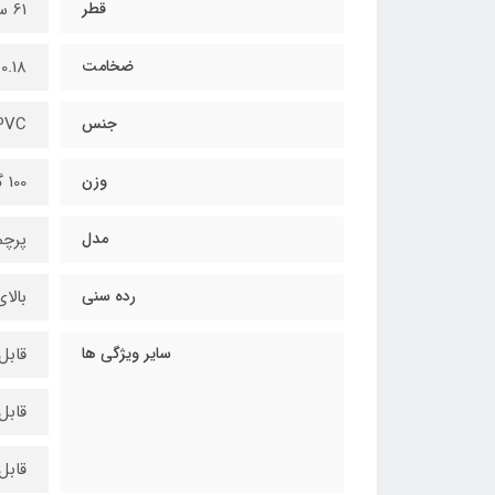
قطر
61 سانتیمتر
ضخامت
0.18 میلیمتر
جنس
PVC
وزن
100 گرم
مدل
پرچ
رده سنی
بالای 3 
سایر ویژگی ها
قابل
قابل
قابل