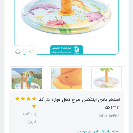
استخر بادی اینتکس طرح نخل فواره دار کد
56433
(دیدگاه 1
intex 56433
کاربر)
دسته :
استخر بادی سرسره دار