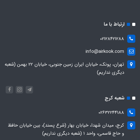
ارتباط با ما
02128421288
info@airkook.com
تهران، پونک، خیابان ایران زمین جنوبی، خیابان 22 بهمن (شعبه
دیگری نداریم)
شعبه کرج
02632244188
کرج، میدان شهدا، خیابان بهار (شرع پسند)، بین خیابان حافظ
و حاج قاسمی، واحد ۱ (شعبه دیگری نداریم)