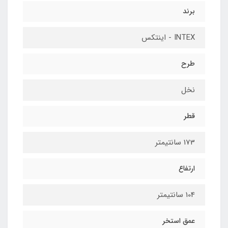
برند
INTEX - اینتکس
طرح
نخل
قطر
173 سانتیمتر
ارتفاع
104 سانتیمتر
عمق استخر