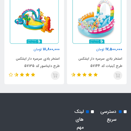
18,800,000
17,500,000
تومان
تومان
استخر بادی سرسره دار اینتکس
استخر بادی سرسره دار اینتکس
طرح آبنبات کد 57144
طرح دایناسور کد 57135
دسترسی
لینک
سریع
های
مهم