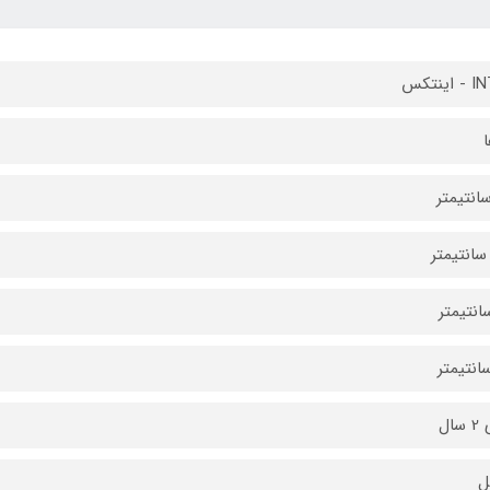
ینتکس
ا
سال
ل