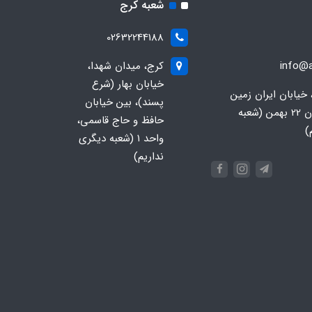
شعبه کرج
02632244188
info@a
کرج، میدان شهدا،
خیابان بهار (شرع
 خیابان ایران زمین
پسند)، بین خیابان
جنوبی، خیابان 22 بهمن (شعبه
حافظ و حاج قاسمی،
)
واحد ۱ (شعبه دیگری
نداریم)