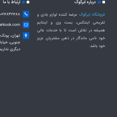
درباره ایرکوک
ارتباط با ما
02128421288
فروشگاه ایرکوک
عرضه کننده لوازم بادی و
تفریحی اینتکس، بست وی و اینتایم
irkook.com
همیشه در تلاش است تا با خدمات عالی
تهران، پونک،
خود نامی ماندگار در ذهن مشتریان عزیز
خود باشد.
دیگری نداریم