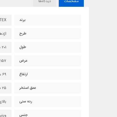
مشخصات
دیدگاه‌ها
برند
INTEX - ا
طرح
اژده
طول
201 سانتیمتر
عرض
۱57 سانتیمتر
ارتفاع
69 سانتیمتر
عمق استخر
25 سانتیمتر
رده سنی
بالای 2 
جنس
وینی