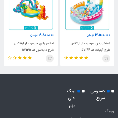
18,800,000
17,500,000
تومان
تومان
استخر بادی سرسره دار اینتکس
استخر بادی سرسره دار اینتکس
طرح آبنبات کد 57144
طرح دایناسور کد 57135
دسترسی
لینک
سریع
های
مهم
وبلاگ