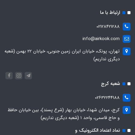
ارتباط با ما
02128421288
info@airkook.com
تهران، پونک، خیابان ایران زمین جنوبی، خیابان 22 بهمن (شعبه
دیگری نداریم)
شعبه کرج
02632244188
کرج، میدان شهدا، خیابان بهار (شرع پسند)، بین خیابان حافظ
و حاج قاسمی، واحد ۱ (شعبه دیگری نداریم)
نماد اعتماد الکترونیک و