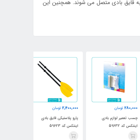
ه قایق بادی متصل می شوند. همچنین این
4,200,000
2,400,000
280,
تومان
تومان
تومان
 تعمیر لوازم بادی
پارو پلاستیکی قایق بادی
پارو آلومینیومی ق
کس کد 59632
اینتکس کد 59623
اینتکس کد 69629