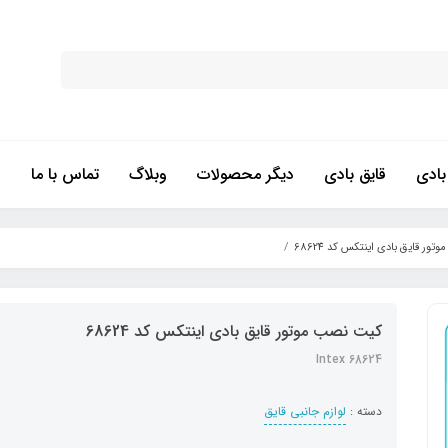
ادی
قایق بادی
دیگر محصولات
وبلاگ
تماس با ما
ور قایق بادی اینتکس کد 68624
کیت نصب موتور قایق بادی اینتکس کد 68624
Intex 68624
دسته :
لوازم جانبی قایق