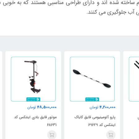
 ساخته شده اند و دارای طراحی مناسبی هستند که به خوبی ب
ی آب جلوگیری می کنند.
000
48,500,000
4,200,000
تومان
تومان
پارو آلومینیومی قایق کایاک
موتور قایق بادی اینتکس کد
چسب
اینتکس کد 69629
68631
اینت