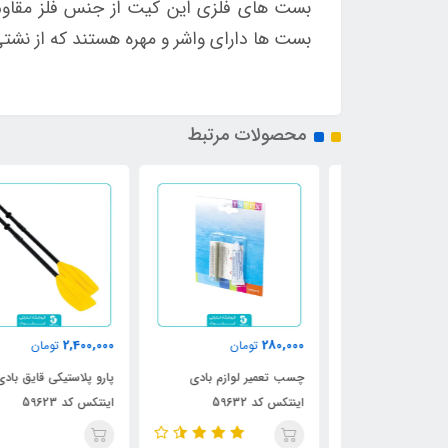
بست های فلزی این کیت از جنس فلز مقاوم
بست ها دارای واشر و مهره هستند که از نشت
محصولات مرتبط
2,400,000
280,000
ومان
تومان
تومان
دی اینتکس کد
چسب تعمیر لوازم بادی
پارو پلاستیکی قایق بادی
اینتکس کد 59632
اینتکس کد 59623