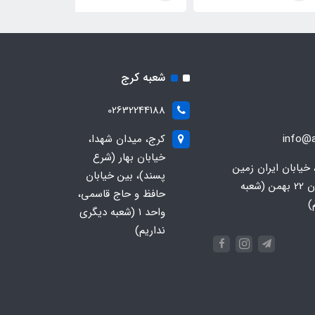
شعبه کرج
02632244188
info@a
کرج، میدان شهدا،
خیابان بهار (شرع
 خیابان ایران زمین
پسند)، بین خیابان
جنوبی، خیابان 22 بهمن (شعبه
حافظ و حاج قاسمی،
)
واحد ۱ (شعبه دیگری
نداریم)