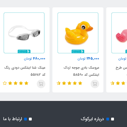
000
480,000
245,000
تومان
تومان
عروسک بادی جوجه اردک
عینک شنا اینتکس دودی رنگ
عین
اینتکس کد 58590
کد 55682
82
درباره ایرکوک
ارتباط با ما