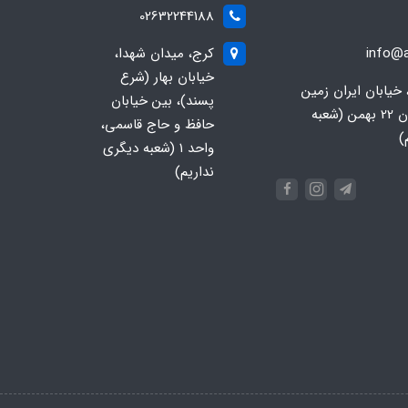
02632244188
info@a
کرج، میدان شهدا،
خیابان بهار (شرع
 خیابان ایران زمین
پسند)، بین خیابان
جنوبی، خیابان 22 بهمن (شعبه
حافظ و حاج قاسمی،
)
واحد ۱ (شعبه دیگری
نداریم)