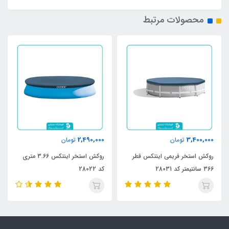
محصولات مرتبط
2,490,000
3,400,000
تومان
تومان
روکش استخر فریمی اینتکس قطر
روکش استخر اینتکس 3.66 متری
366 سانتیمتر کد 28031
کد 28022