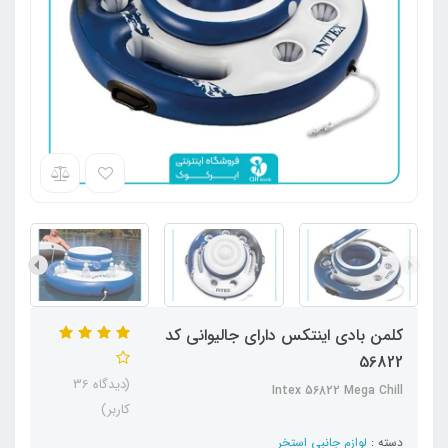
کلمن بادی اینتکس دارای جالیوانی کد
56822
(دیدگاه 36
Intex 56822 Mega Chill
کاربر)
دسته :
لوازم جانبی استخر