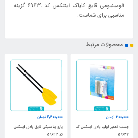
آلومینیومی قایق کایاک اینتکس کد 69629 گزینه
مناسبی برای شماست.
محصولات مرتبط
2,400,000
300,000
تومان
تومان
چسب تعمیر لوازم بادی اینتکس کد
پارو پلاستیکی قایق بادی اینتکس
59632
کد 59623