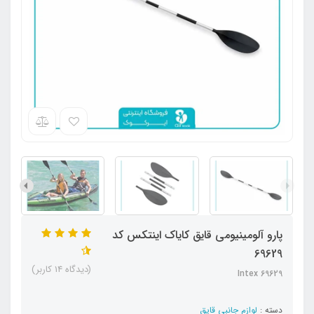
پارو آلومینیومی قایق کایاک اینتکس کد
69629
(دیدگاه 14 کاربر)
Intex 69629
دسته :
لوازم جانبی قایق