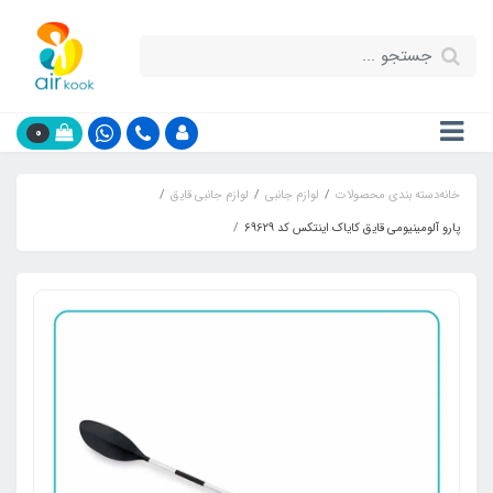
0
خانه
دسته بندی محصولات
لوازم جانبی
لوازم جانبی قایق
پارو آلومینیومی قایق کایاک اینتکس کد 69629