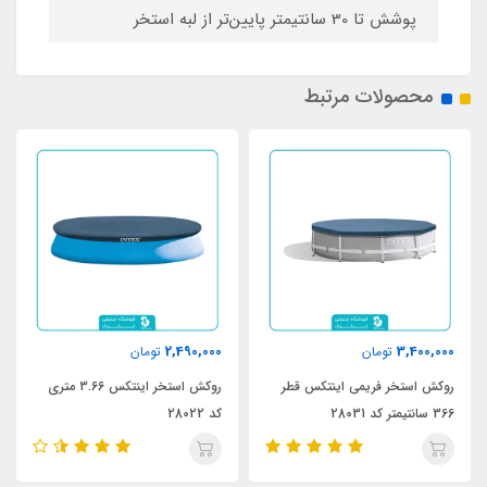
پوشش تا 30 سانتیمتر پایین‌تر از لبه استخر
محصولات مرتبط
2,490,000
3,400,000
تومان
تومان
روکش استخر فریمی اینتکس قطر
روکش استخر اینتکس 3.66 متری
366 سانتیمتر کد 28031
کد 28022