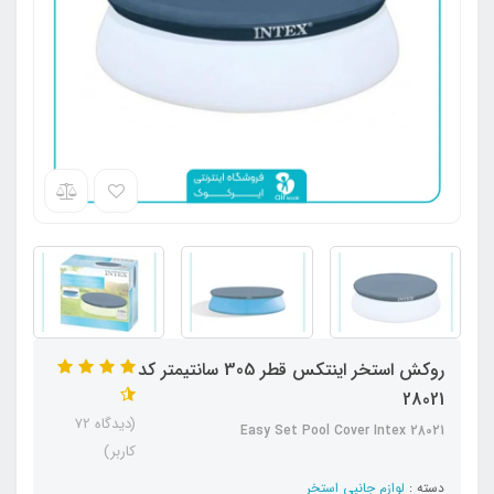
روکش استخر اینتکس قطر 305 سانتیمتر کد
28021
(دیدگاه 72
Easy Set Pool Cover Intex 28021
کاربر)
دسته :
لوازم جانبی استخر