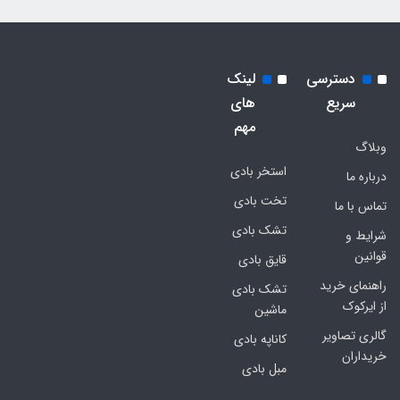
دسترسی
لینک
سریع
های
مهم
وبلاگ
استخر بادی
درباره ما
تخت بادی
تماس با ما
تشک بادی
شرایط و
قوانین
قایق بادی
راهنمای خرید
تشک بادی
از ایرکوک
ماشین
گالری تصاویر
کاناپه بادی
خریداران
مبل بادی