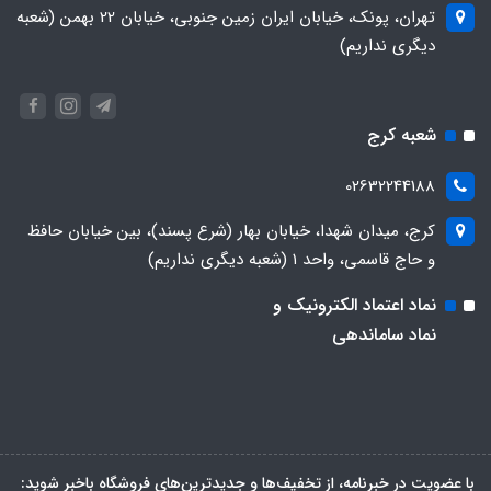
تهران، پونک، خیابان ایران زمین جنوبی، خیابان 22 بهمن (شعبه
دیگری نداریم)
شعبه کرج
02632244188
کرج، میدان شهدا، خیابان بهار (شرع پسند)، بین خیابان حافظ
و حاج قاسمی، واحد ۱ (شعبه دیگری نداریم)
نماد اعتماد الکترونیک و
نماد ساماندهی
با عضویت در خبرنامه، از تخفیف‌ها و جدیدترین‌های فروشگاه باخبر شوید: