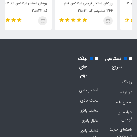
روکش استخر فریمی اینتکس قطر
روکش استخر اینتکس 3.66 متری
366 سانتیمتر کد 28031
کد 28022
دسترسی
لینک
سریع
های
مهم
وبلاگ
استخر بادی
درباره ما
تخت بادی
تماس با ما
تشک بادی
شرایط و
قوانین
قایق بادی
راهنمای خرید
تشک بادی
از ایرکوک