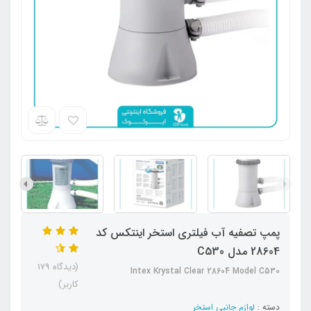
پمپ تصفیه آب فیلتری استخر اینتکس کد
28604 مدل C530
(دیدگاه 179
Intex Krystal Clear 28604 Model C530
کاربر)
دسته :
لوازم جانبی استخر