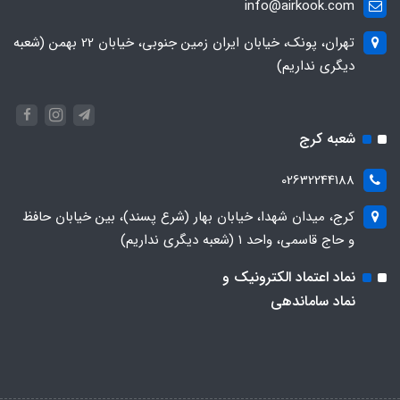
info@airkook.com
تهران، پونک، خیابان ایران زمین جنوبی، خیابان 22 بهمن (شعبه
دیگری نداریم)
شعبه کرج
02632244188
کرج، میدان شهدا، خیابان بهار (شرع پسند)، بین خیابان حافظ
و حاج قاسمی، واحد ۱ (شعبه دیگری نداریم)
نماد اعتماد الکترونیک و
نماد ساماندهی