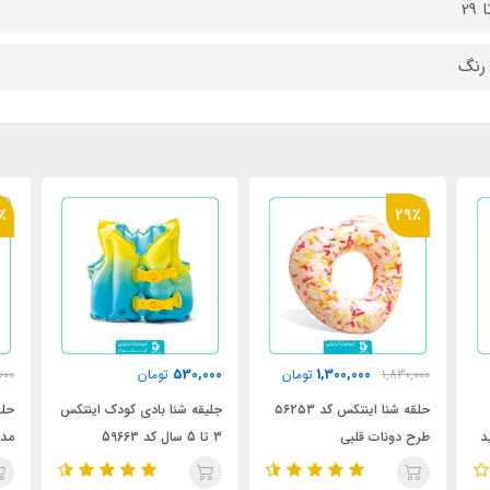
رنگ
٪
29٪
530,000
1,300,000
1,830,000
تومان
تومان
000
حلقه شنا اینتکس کد ۵۶۲۵۳
جلیقه شنا بادی کودک اینتکس
حلق
طرح دونات قلبی
3 تا 5 سال کد 59663
مدل 76