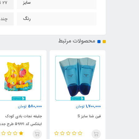
سایز
27 تا 29
رنگ
چند 
محصولات مرتبط
580,000
1,700,000
ان
تومان
تومان
فین شنا سایز S
جلیقه نجات بادی کودک
اینتکس کد 59661 طرح جدید