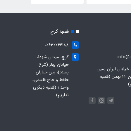
شعبه کرج
02632244188
info@a
کرج، میدان شهدا،
خیابان بهار (شرع
 خیابان ایران زمین
پسند)، بین خیابان
جنوبی، خیابان 22 بهمن (شعبه
حافظ و حاج قاسمی،
)
واحد ۱ (شعبه دیگری
نداریم)