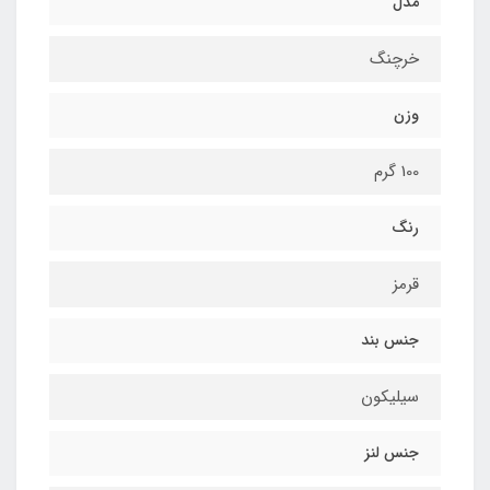
مدل
خرچنگ
وزن
100 گرم
رنگ
قرمز
جنس بند
سیلیکون
جنس لنز