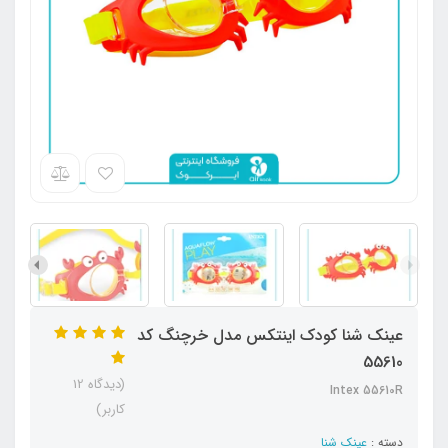
عینک شنا کودک اینتکس مدل خرچنگ کد
55610
(دیدگاه 12
Intex 55610R
کاربر)
دسته :
عینک شنا