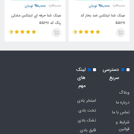
910,000
910,000
1,130,000
تومان
1,130,000
تومان
عینک شنا اینتکس ضد بخار کد
عینک شنا حرفه ای اینتکس مشکی
55691
رنگ کد 55691
دسترسی
لینک
سریع
های
مهم
وبلاگ
استخر بادی
درباره ما
تخت بادی
تماس با ما
تشک بادی
شرایط و
قوانین
قایق بادی