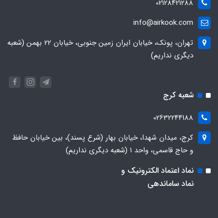
02128421288
info@airkook.com
تهران، پونک، خیابان ایران زمین جنوبی، خیابان 22 بهمن (شعبه
دیگری نداریم)
شعبه کرج
02632244188
کرج، میدان شهدا، خیابان بهار (شرع پسند)، بین خیابان حافظ
و حاج قاسمی، واحد ۱ (شعبه دیگری نداریم)
نماد اعتماد الکترونیک و
نماد ساماندهی