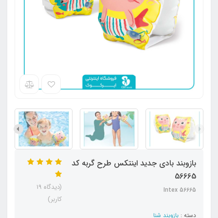
بازوبند بادی جدید اینتکس طرح گربه کد
56665
(دیدگاه 19
Intex 56665
کاربر)
دسته :
بازوبند شنا