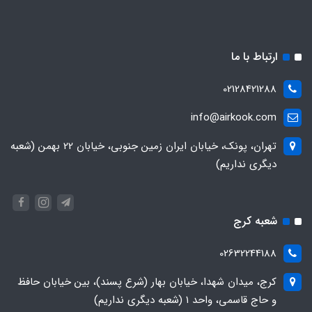
ارتباط با ما
02128421288
info@airkook.com
تهران، پونک، خیابان ایران زمین جنوبی، خیابان 22 بهمن (شعبه
دیگری نداریم)
شعبه کرج
02632244188
کرج، میدان شهدا، خیابان بهار (شرع پسند)، بین خیابان حافظ
و حاج قاسمی، واحد ۱ (شعبه دیگری نداریم)