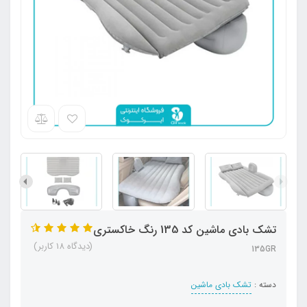
تشک بادی ماشین کد 135 رنگ خاکستری
(دیدگاه 18 کاربر)
135GR
دسته :
تشک بادی ماشین