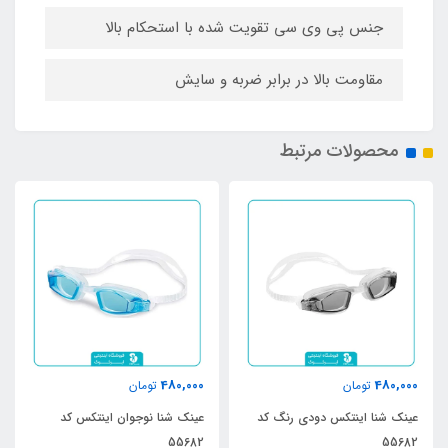
جنس پی وی سی تقویت شده با استحکام بالا
مقاومت بالا در برابر ضربه و سایش
محصولات مرتبط
480,000
480,000
تومان
تومان
عینک شنا اینتکس دودی رنگ کد
عینک شنا نوجوان اینتکس کد
55682
55682