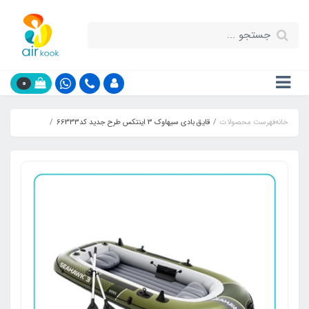
0
خانه
فهرست محصولات
قایق بادی سیهاوک 3 اینتکس طرح جدید کد66333