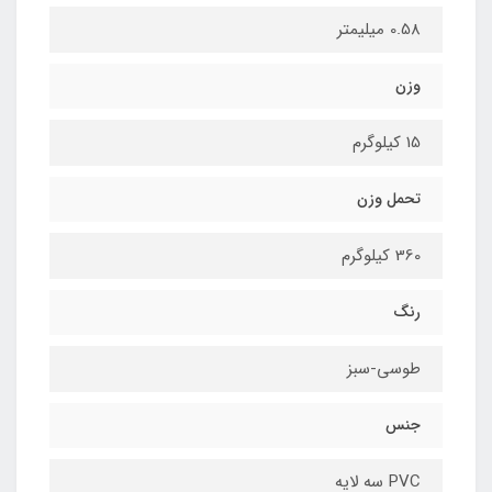
0.58 میلیمتر
وزن
15 کیلوگرم
تحمل وزن
360 کیلوگرم
رنگ
طوسی-سبز
جنس
PVC سه لایه