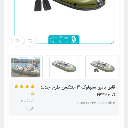
قایق بادی سیهاوک 3 اینتکس طرح جدید
کد66333
(دیدگاه 2
Intex 66333 seahawk 3
کاربر)