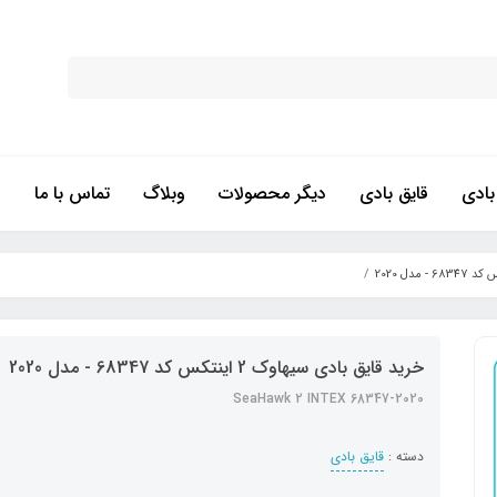
ادی
قایق بادی
دیگر محصولات
وبلاگ
تماس با ما
خرید قایق بادی سیهاوک 2 اینتکس کد 68347 - مدل 2020
2020-SeaHawk 2 INTEX 68347
دسته :
قایق بادی