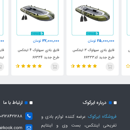
000
32,000,000
25,000,000
تومان
تومان
نتکس
قایق بادی سیهاوک 3 اینتکس
قایق بادی سیهاوک 4 اینتکس
طرح جدید کد66333
طرح جدید 66334
اینت
درباره ایرکوک
ارتباط با ما
02128421288
فروشگاه ایرکوک
عرضه کننده لوازم بادی و
تفریحی اینتکس، بست وی و اینتایم
irkook.com