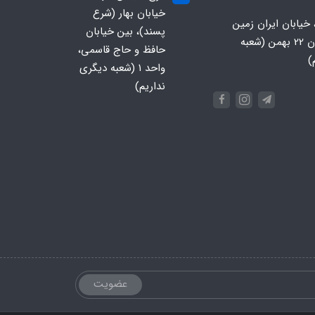
خیابان بهار (شرع
 خیابان ایران زمین
پسند)، بین خیابان
جنوبی، خیابان 22 بهمن (شعبه
حافظ و حاج قاسمی،
)
واحد ۱ (شعبه دیگری
نداریم)
عضویت