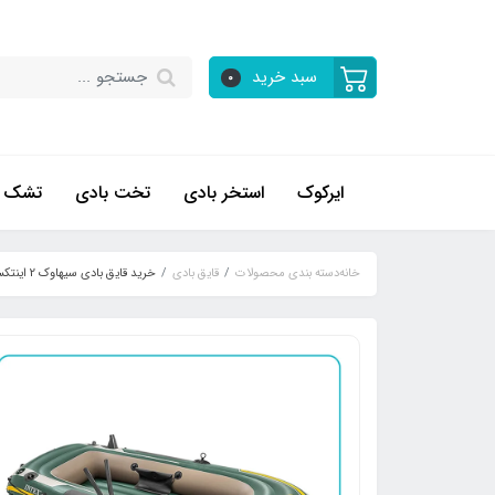
سبد خرید
0
ایرکوک
استخر بادی
تخت بادی
تشک ب
خانه
دسته بندی محصولات
قایق بادی
خرید قایق بادی سیهاوک 2 اینتکس کد 68347 - مدل 2020