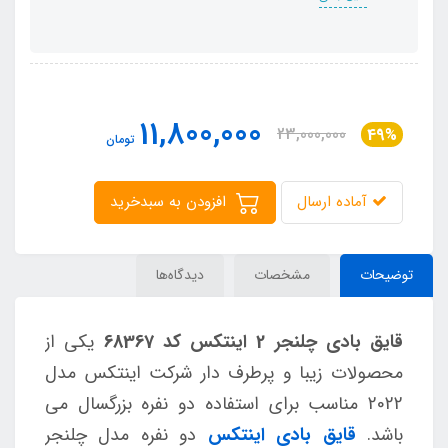
11,800,000
23,000,000
49%
تومان
آماده ارسال
افزودن به سبدخرید
توضیحات
مشخصات
دیدگاه‌ها
قایق بادی چلنجر 2 اینتکس کد 68367
یکی از
محصولات زیبا و پرطرف دار شرکت اینتکس مدل
2022 مناسب برای استفاده دو نفره بزرگسال می
باشد.
قایق بادی اینتکس
دو نفره مدل چلنجر