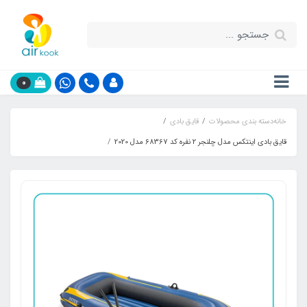
0
خانه
دسته بندی محصولات
قایق بادی
قایق بادی اینتکس مدل چلنجر 2 نفره کد 68367 مدل 2020