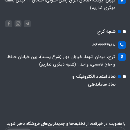
تهران، پونک، خیابان ایران زمین جنوبی، خیابان 22 بهمن (شعبه
دیگری نداریم)
شعبه کرج
02632244188
کرج، میدان شهدا، خیابان بهار (شرع پسند)، بین خیابان حافظ
و حاج قاسمی، واحد ۱ (شعبه دیگری نداریم)
نماد اعتماد الکترونیک و
نماد ساماندهی
با عضویت در خبرنامه، از تخفیف‌ها و جدیدترین‌های فروشگاه باخبر شوید: