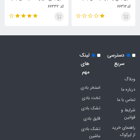
کد66312
کد 66332
دسترسی
لینک
سریع
های
مهم
وبلاگ
استخر بادی
درباره ما
تخت بادی
تماس با ما
تشک بادی
شرایط و
قوانین
قایق بادی
راهنمای خرید
تشک بادی
از ایرکوک
ماشین