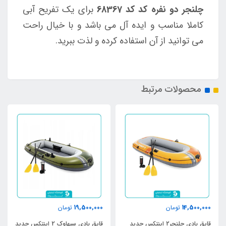
چلنجر دو نفره کد کد 68367
برای یک تفریح آبی
کاملا مناسب و ایده آل می باشد و با خیال راحت
می توانید از آن استفاده کرده و لذت ببرید.
محصولات مرتبط
19,500,000
14,500,000
تومان
تومان
قایق بادی چلنجر2 اینتکس جدید
قایق بادی سیهاوک 2 اینتکس جدید