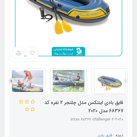
قایق بادی اینتکس مدل چلنجر 2 نفره کد
68367 مدل 2020
2020-Intex 68367 challenger 2
دسته :
قایق بادی