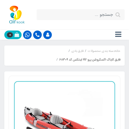
0
خانه
دسته بندی محصولات
قایق بادی
قایق کایاک اکسکروشن پرو K2 اینتکس کد 68309