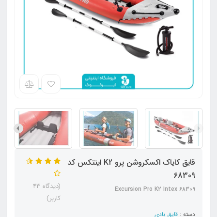
قایق کایاک اکسکروشن پرو K2 اینتکس کد
68309
(دیدگاه 43
Excursion Pro K2 Intex 68309
کاربر)
دسته :
قایق بادی